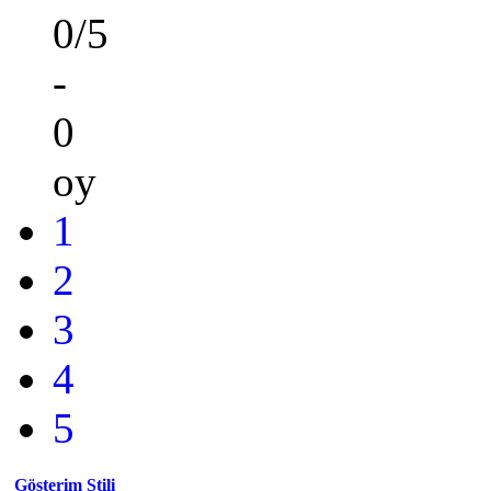
0/5
-
0
oy
1
2
3
4
5
Gösterim Stili