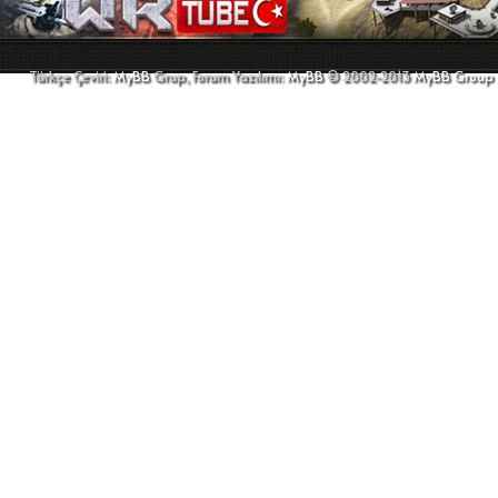
Türkçe Çeviri:
MyBB
Grup, Forum Yazılımı:
MyBB
© 2002-2013
MyBB Group