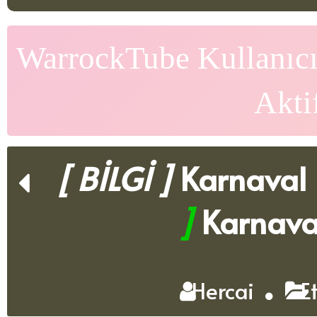
WarrockTube Kullanıcı
Akti
[ BİLGİ ]
Karnaval F
]
Karnaval
Hercai
Et