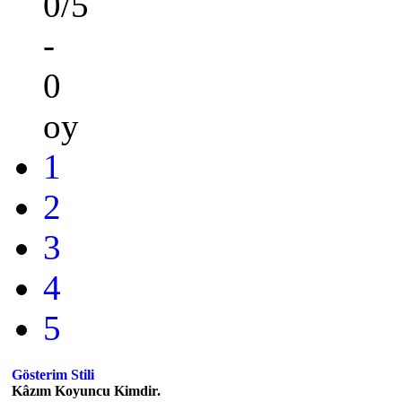
0/5
-
0
oy
1
2
3
4
5
Gösterim Stili
Kâzım Koyuncu Kimdir.