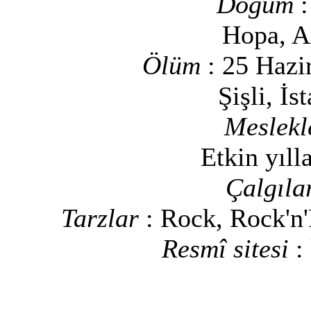
Doğum
Hopa, A
Ölüm
: 25 Hazi
Şişli, İs
Meslek
Etkin yıll
Çalgıla
Tarzlar
: Rock, Rock'n
Resmî sitesi
: