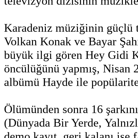
televizyon dizisinin müzikler
Karadeniz müziğinin güçlü t
Volkan Konak ve Bayar Şahin
büyük ilgi gören Hey Gidi K
öncülüğünü yapmış, Nisan 20
albümü Hayde ile popülarites
Ölümünden sonra 16 şarkının
(Dünyada Bir Yerde, Yalnızl
demo kayıt, geri kalanı ise 