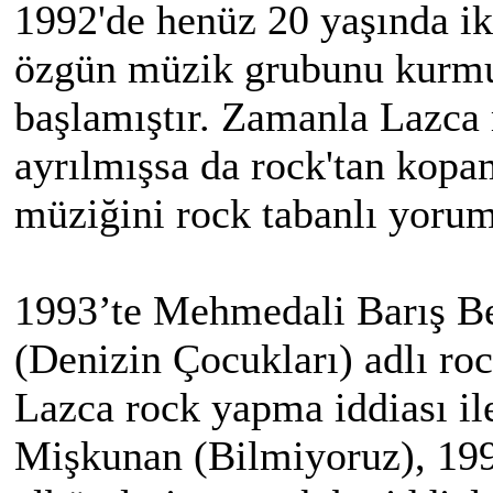
1992'de henüz 20 yaşında ik
özgün müzik grubunu kurmu
başlamıştır. Zamanla Lazca
ayrılmışsa da rock'tan kopa
müziğini rock tabanlı yorum
1993’te Mehmedali Barış Beş
(Denizin Çocukları) adlı r
Lazca rock yapma iddiası il
Mişkunan (Bilmiyoruz), 1998