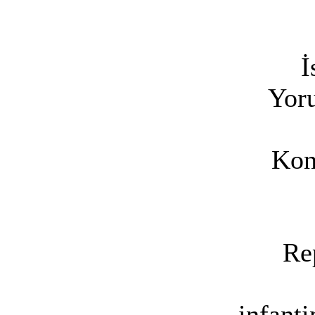
İ
Yoru
Kon
Re
infant