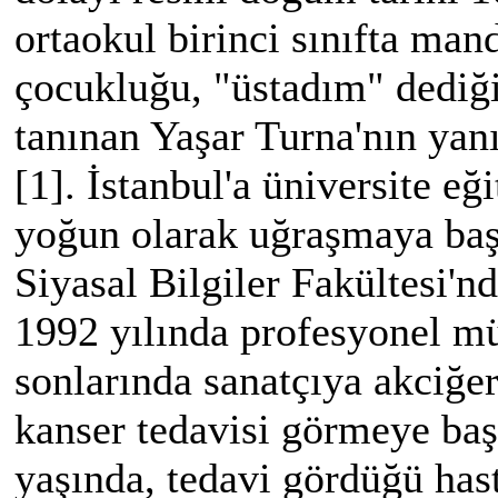
ortaokul birinci sınıfta man
çocukluğu, "üstadım" dediği
tanınan Yaşar Turna'nın yan
[1]. İstanbul'a üniversite eğ
yoğun olarak uğraşmaya başl
Siyasal Bilgiler Fakültesi'nd
1992 yılında profesyonel mü
sonlarında sanatçıya akciğer
kanser tedavisi görmeye baş
yaşında, tedavi gördüğü hast