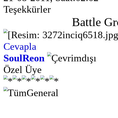
Teşekkürler
Battle G
Cevapla
SoulReon
Özel Üye