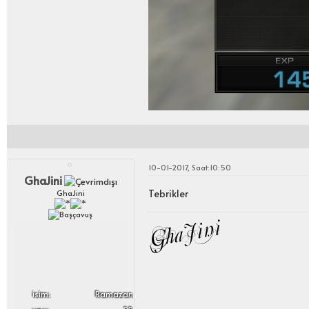
10-01-2017, Saat:10:50
GhaJini
Tebrikler
GhaJini
i̇sim:
Ramazan