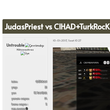
JudasPriest vs CIHAD+TurkRocK
10-01-2017, Saat:10:27
Untrouble
Nitrowactivez
i̇sim:
GÜRKAN
yaşı:
21
yer:
İSTANBUL
yorum sayısı:
14
konu sayısı :
5
rep puanı:
0