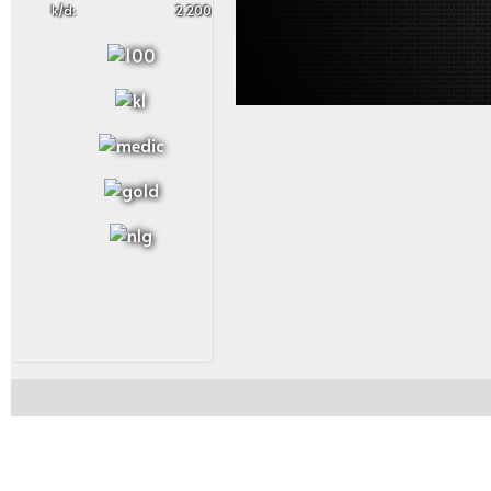
k/d:
2.200