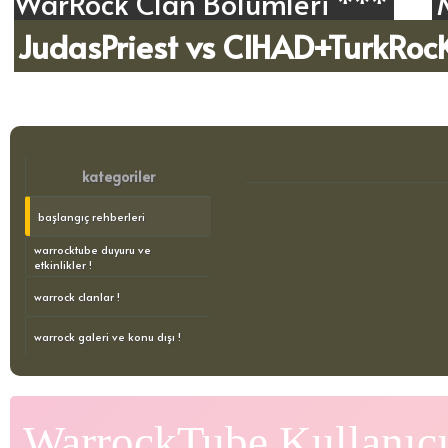
WarRock Clan Bölümleri ***
JudasPriest vs CIHAD+TurkRoc
kategoriler
başlangıç rehberleri
warrocktube duyuru ve
etkinlikler !
warrock clanlar !
warrock galeri ve konu dışı !
WarrockTube Kullanıcı