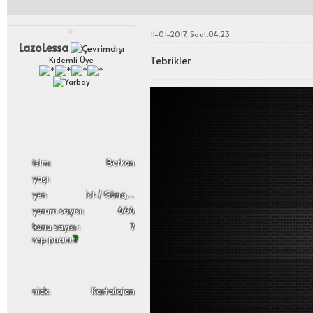
11-01-2017, Saat:04:23
LazoLessa
Tebrikler
Kıdemli Üye
i̇sim:
Berkan
yaşı:
yer:
İst / Güngören
yorum sayısı:
666
konu sayısı :
7
rep puanı:
7
nick:
Kartalajan