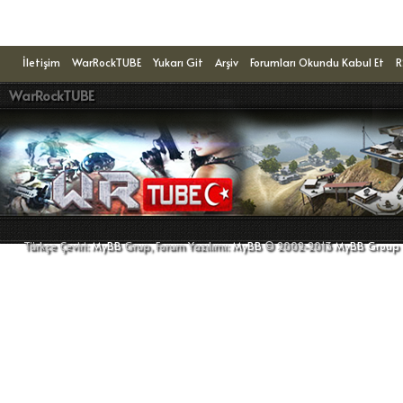
Konuyu Okuyanlar: 1 Ziyaretçi
İletişim
WarRockTUBE
Yukarı Git
Arşiv
Forumları Okundu Kabul Et
R
WarRockTUBE
Türkçe Çeviri:
MyBB
Grup, Forum Yazılımı:
MyBB
© 2002-2013
MyBB Group