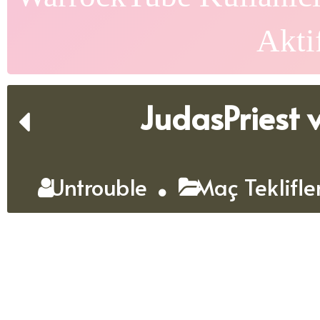
Akti
JudasPriest 
Untrouble
Maç Teklifle