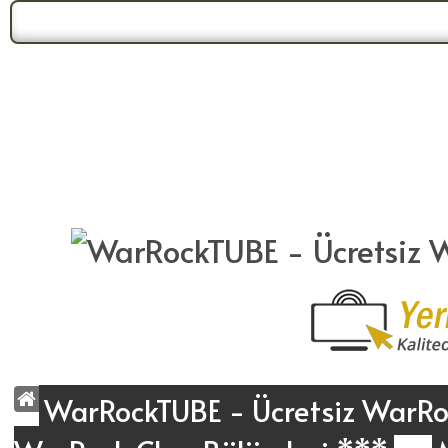
Forum Gündemi:
WarrockTUBE Yeni Yüzüyle Karşınızda!
WarRockTUBE - Ücretsiz WarRoc