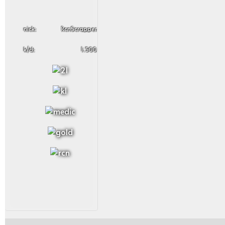
nick:
RcnScrapper
k/d:
1.500