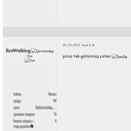
10-01-2017, Saat:11:14
RcnWalking
piruz tek götürmüş zaten
Üye
i̇sim:
Emre
yaşı:
17
yer:
Çekmeköy/İstanbul
yorum sayısı:
9
konu sayısı :
1
rep puanı:
0