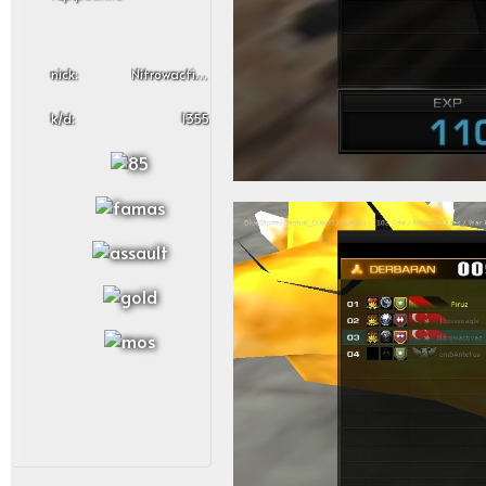
nick:
Nitrowactivez
k/d:
1355