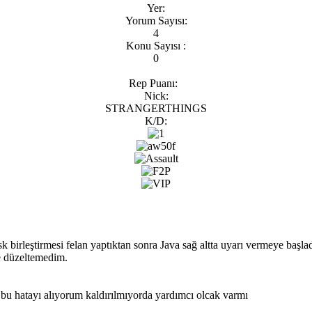
Yer:
Yorum Sayısı:
4
Konu Sayısı :
0
Rep Puanı:
Nick:
STRANGERTHINGS
K/D:
sk birleştirmesi felan yaptıktan sonra Java sağ altta uyarı vermeye baş
e düzeltemedim.
bu hatayı alıyorum kaldırılmıyorda yardımcı olcak varmı