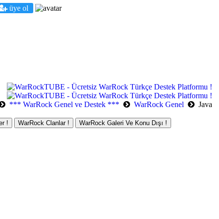
üye ol
*** WarRock Genel ve Destek ***
WarRock Genel
Java
r !
WarRock Clanlar !
WarRock Galeri Ve Konu Dışı !