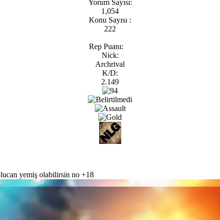
Yorum Sayısı:
1,054
Konu Sayısı :
222
Rep Puanı:
Nick:
Archrival
K/D:
2.149
olucan yemiş olabilirsin no +18