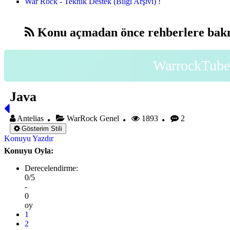
War Rock - Teknik Destek (Bilgi Arşivi) !
Konu açmadan önce rehberlere bakm
WarrockTube 
Java
Antelias
WarRock Genel
1893
2
Gösterim Stili
Konuyu Yazdır
Konuyu Oyla:
Derecelendirme:
0/5
-
0
oy
1
2