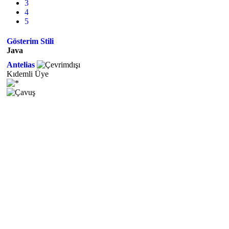
3
4
5
Gösterim Stili
Java
Antelias
Kıdemli Üye