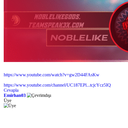
https://www.youtube.com/watch?v=gw2D44FAsKw
https://www.youtube.com/channel/UC187EPl...tcjcYcz5IQ
Cevapla
Emirhan03
Üye