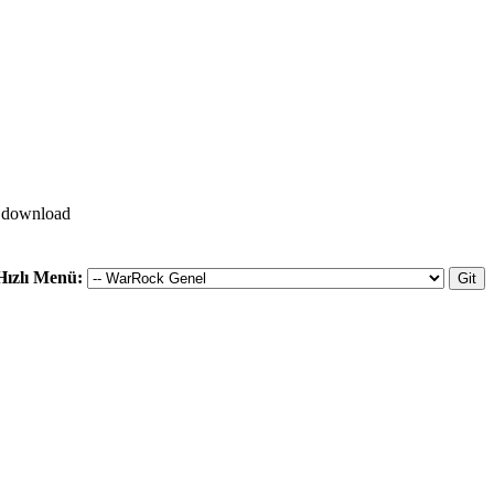
va download
Hızlı Menü: