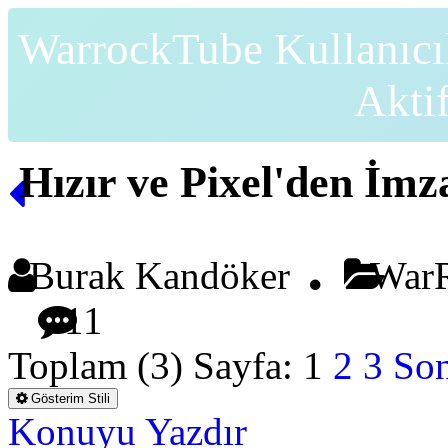
WarrockTube Kullanıcı
Akti
Hızır ve Pixel'den İmz
Burak Kandöker
WarR
11
Toplam (3) Sayfa:
1
2
3
Son
Gösterim Stili
Konuyu Yazdır