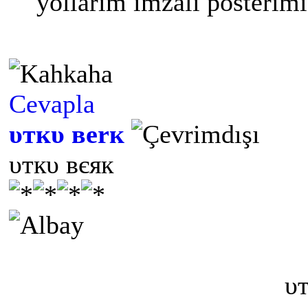
yollarım imzalı posterim
Cevapla
υткυ вerк
υткυ вєяк
υт