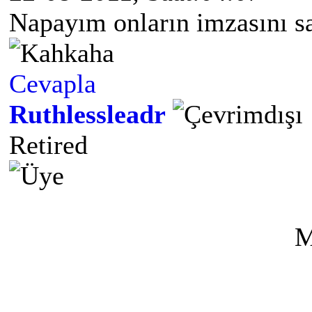
Napayım onların imzasını sa
Cevapla
Ruthlessleadr
Retired
M