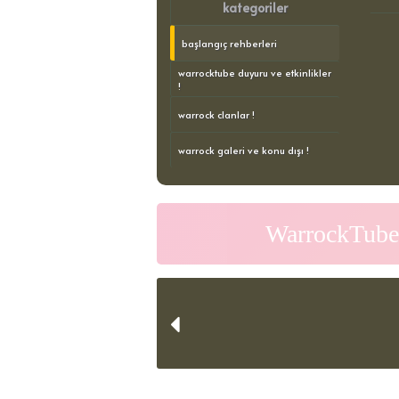
kategoriler
başlangıç rehberleri
warrocktube duyuru ve etkinlikler
!
warrock clanlar !
warrock galeri ve konu dışı !
WarrockTube 