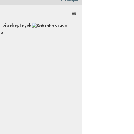
Cevapla
#3
n bi sebepte yok
arada