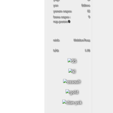
yer:
Edirne
yorum sayısı:
13
konu sayısı :
9
rep puanı:
0
nick:
HiddenToxy
k/d:
1.10