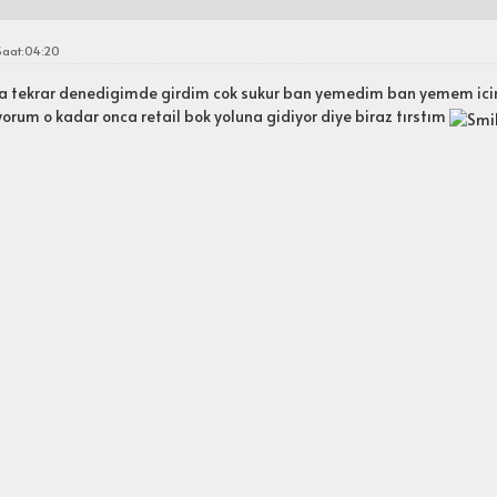
 Saat:04:20
ra tekrar denedigimde girdim cok sukur ban yemedim ban yemem ici
yorum o kadar onca retail bok yoluna gidiyor diye biraz tırstım