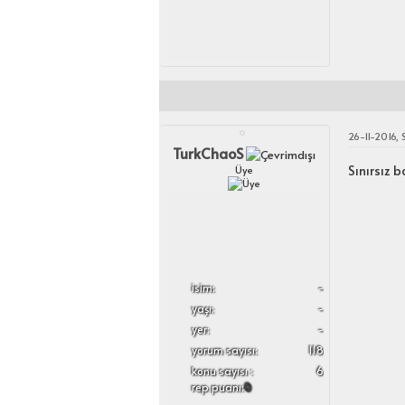
26-11-2016, 
TurkChaoS
Sınırsız 
Üye
i̇sim:
-
yaşı:
-
yer:
-
yorum sayısı:
118
konu sayısı :
6
rep puanı:
0