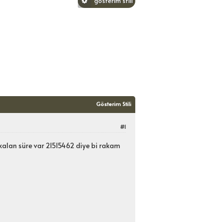
gösterim stili
Oyla:
Derecelendirme:
/5
y
2
Gösterim Stili
#1
kalan süre var 21515462 diye bi rakam