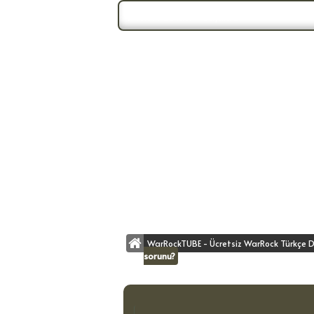
Forum Gündemi:
Duyuru 3
WarRockTUBE - Ücretsiz WarRock Türkçe D
sorunu?