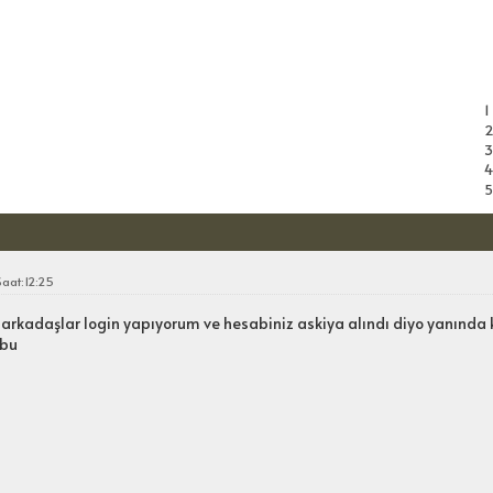
Konuyu 
0
-
0
o
1
3
4
5
Saat:12:25
rkadaşlar login yapıyorum ve hesabiniz askiya alındı diyo yanında 
 bu