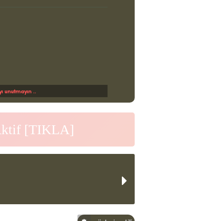
 unutmayın ..
Aktif [TIKLA]