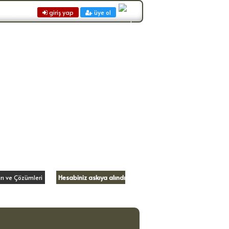
n, Ziyaretçi:
giriş yap
üye ol
Hesabiniz askıya alındı
ı ve Çözümleri