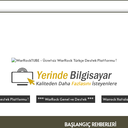
Hoşgeldi
estek Platformu !
*** WarRock Genel ve Destek ***
Warrock Hatalar
BAŞLANGIÇ REHBERLERI