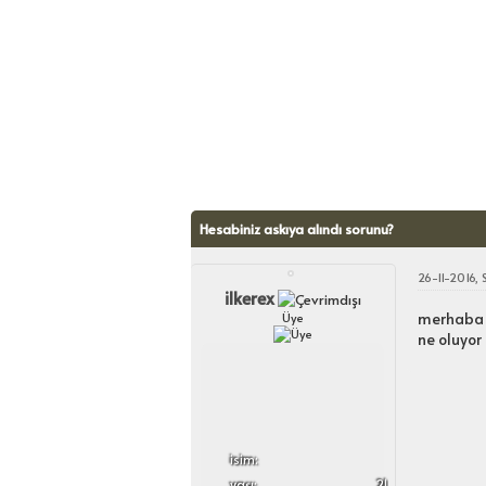
Hesabiniz askıya alındı sorunu?
26-11-2016, 
ilkerex
merhaba a
Üye
ne oluyor
i̇sim:
yaşı:
21