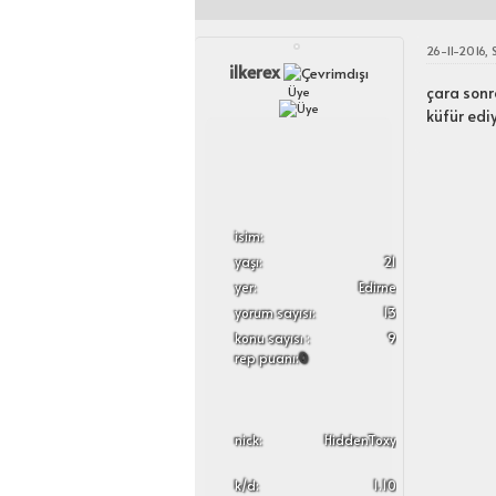
26-11-2016,
ilkerex
çara son
Üye
küfür edi
i̇sim:
yaşı:
21
yer:
Edirne
yorum sayısı:
13
konu sayısı :
9
rep puanı:
0
nick:
HiddenToxy
k/d:
1.10