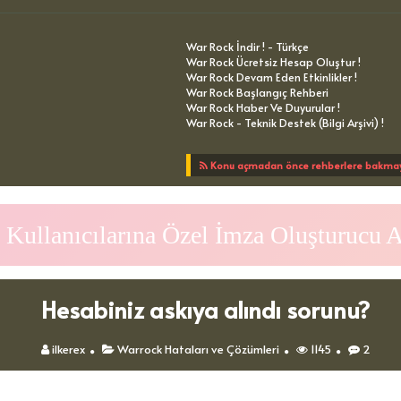
War Rock İndir ! - Türkçe
War Rock Ücretsiz Hesap Oluştur !
War Rock Devam Eden Etkinlikler !
War Rock Başlangıç Rehberi
War Rock Haber Ve Duyurular !
War Rock - Teknik Destek (Bilgi Arşivi) !
Konu açmadan önce rehberlere bakmayı
Kullanıcılarına Özel İmza Oluşturucu 
Hesabiniz askıya alındı sorunu?
ilkerex
Warrock Hataları ve Çözümleri
1145
2