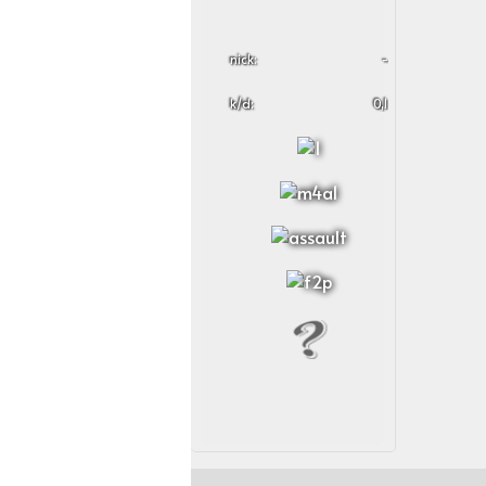
nick:
-
k/d:
0,1