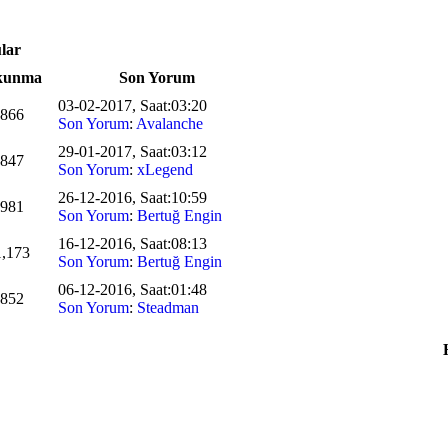
lar
kunma
Son Yorum
03-02-2017, Saat:03:20
866
Son Yorum
:
Avalanche
29-01-2017, Saat:03:12
847
Son Yorum
:
xLegend
26-12-2016, Saat:10:59
981
Son Yorum
:
Bertuğ Engin
16-12-2016, Saat:08:13
1,173
Son Yorum
:
Bertuğ Engin
06-12-2016, Saat:01:48
852
Son Yorum
:
Steadman