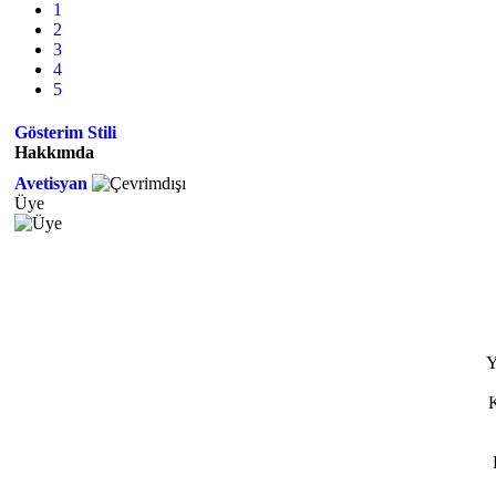
1
2
3
4
5
Gösterim Stili
Hakkımda
Avetisyan
Üye
Y
K