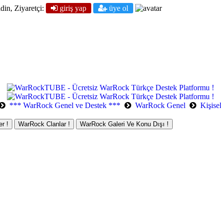
din, Ziyaretçi:
giriş yap
üye ol
*** WarRock Genel ve Destek ***
WarRock Genel
Kişise
r !
WarRock Clanlar !
WarRock Galeri Ve Konu Dışı !