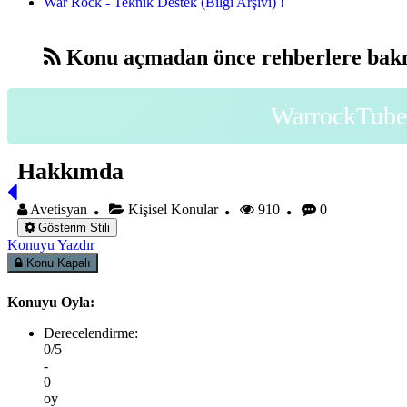
War Rock - Teknik Destek (Bilgi Arşivi) !
Konu açmadan önce rehberlere bakm
WarrockTube 
Hakkımda
Avetisyan
Kişisel Konular
910
0
Gösterim Stili
Konuyu Yazdır
Konu Kapalı
Konuyu Oyla:
Derecelendirme:
0/5
-
0
oy