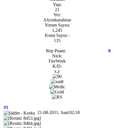
Yaşı:
21
Yer:
Afyonkarahisar
Yorum Sayısı:
1,245
Konu Sayısı :
135
Rep Puanı:
0
Nick:
FireWork
K/D:
x,y
#1
21-08-2011, Saat:02:18