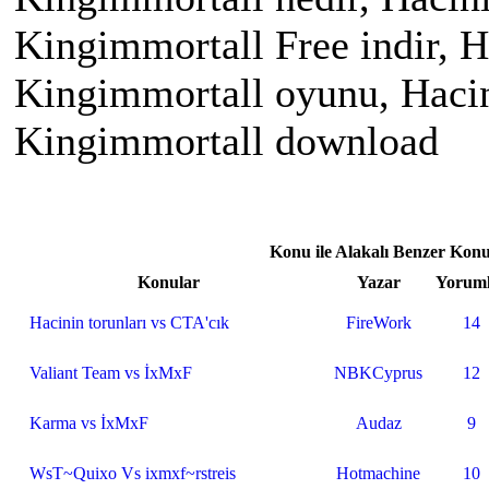
Kingimmortall Free indir, H
Kingimmortall oyunu, Hacin
Kingimmortall download
Konu ile Alakalı Benzer Konu
Konular
Yazar
Yorum
Hacinin torunları vs CTA'cık
FireWork
14
Valiant Team vs İxMxF
NBKCyprus
12
Karma vs İxMxF
Audaz
9
WsT~Quixo Vs ixmxf~rstreis
Hotmachine
10