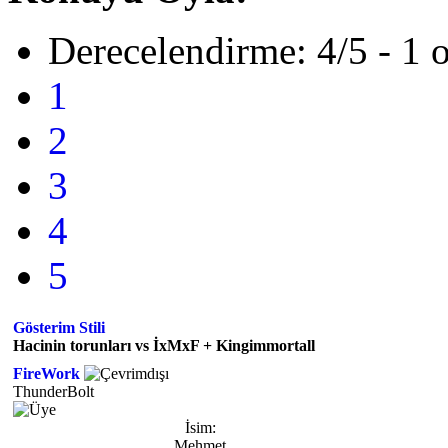
Derecelendirme: 4/5 - 1 
1
2
3
4
5
Gösterim Stili
Hacinin torunları vs İxMxF + Kingimmortall
FireWork
ThunderBolt
İsim:
Mehmet