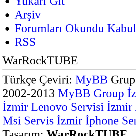
Yukarı Git
Arşiv
Forumları Okundu Kabul
RSS
WarRockTUBE
Türkçe Çeviri:
MyBB
Grup,
2002-2013
MyBB Group
İ
İzmir Lenovo Servisi
İzmir
Msi Servis İzmir
İphone Ser
Tasarım:
WarRockTUBE