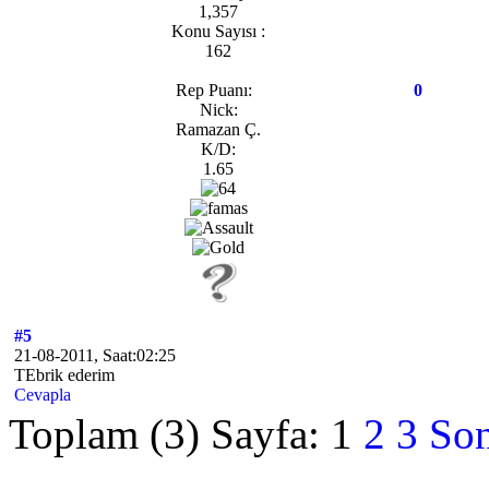
1,357
Konu Sayısı :
162
Rep Puanı:
0
Nick:
Ramazan Ç.
K/D:
1.65
#5
21-08-2011, Saat:02:25
TEbrik ederim
Cevapla
Toplam (3) Sayfa:
1
2
3
Son