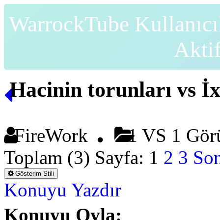
WarrockTube Kullanıcı
Akti
Hacinin torunları vs 
FireWork
1 VS 1 Gör
Toplam (3) Sayfa:
1
2
3
Son
Gösterim Stili
Konuyu Yazdır
Konuyu Oyla: