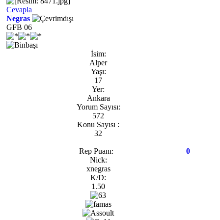
Cevapla
Negras
GFB 06
İsim:
Alper
Yaşı:
17
Yer:
Ankara
Yorum Sayısı:
572
Konu Sayısı :
32
Rep Puanı:
0
Nick:
xnegras
K/D:
1.50