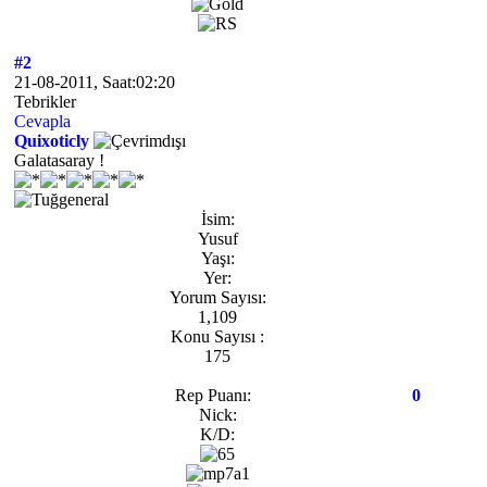
#2
21-08-2011, Saat:02:20
Tebrikler
Cevapla
Quixoticly
Galatasaray !
İsim:
Yusuf
Yaşı:
Yer:
Yorum Sayısı:
1,109
Konu Sayısı :
175
Rep Puanı:
0
Nick:
K/D: