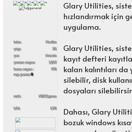
Glary Utilities, sis
hızlandırmak için ge
uygulama.
i̇sim:
Nedim
Glary Utilities, sis
yaşı:
28
kayıt defteri kayıt
yer:
Mersin
yorum sayısı:
1,287
kalan kalıntıları da
konu sayısı :
170
rep puanı:
0
silebilir, disk kulla
dosyaları silebilirsin
nick:
NBKCyprus
k/d:
1,50
Dahası, Glary Utilit
bozuk windows kısay