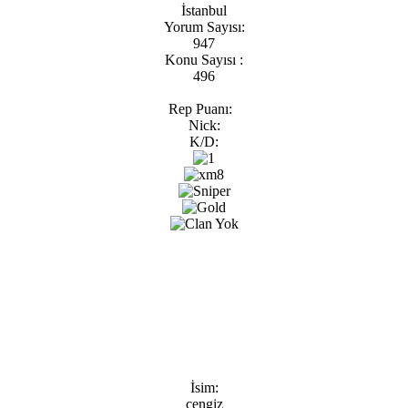
İstanbul
Yorum Sayısı:
947
Konu Sayısı :
496
Rep Puanı:
Nick:
K/D:
İsim:
cengiz