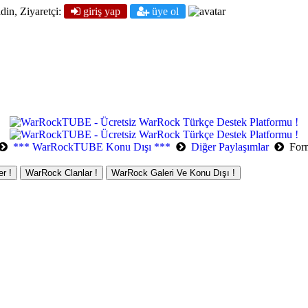
din, Ziyaretçi:
giriş yap
üye ol
*** WarRockTUBE Konu Dışı ***
Diğer Paylaşımlar
For
r !
WarRock Clanlar !
WarRock Galeri Ve Konu Dışı !