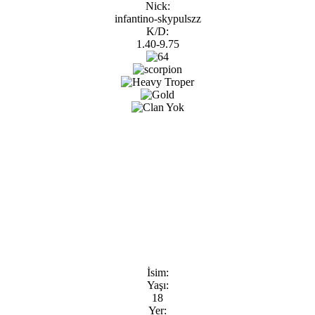
Nick:
infantino-skypulszz
K/D:
1.40-9.75
İsim:
Yaşı:
18
Yer: