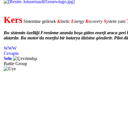
Kers
Sistemine gelirsek
K
inetic
E
nergy
R
ecovery
S
ystem
yani
Bu sistemin özelliği Frenleme anında boşa giden enerji araca geri k
aktarılır. Bu motor'da enerjisi bir batarya dizisine gönderir. Pilot 
WWW
Cevapla
Selo
Battle Group