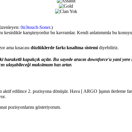
Düzenleyen:
0n3touch-Soner
.)
ını kesinlikle karıştırıyordur bu kavramlar. Kendi anlatımımla bu konuy
 zor ama kısacası
düzlüklerde farkı kısaltma sistemi
diyebiliriz.
haraketli kapakçık açılır. Bu sayede aracın downforce'u yani yere ba
ın ulaşabileceği maksimum hızı artar.
 aktif edilince 2. pozisyona dönüşür. Hava [ ARGO ]ışının ilerleme far
or.
anat pozisyonlarını gösteriyorum.