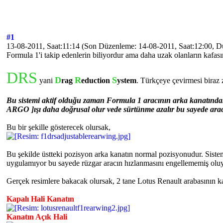
#1
13-08-2011, Saat:11:14
(Son Düzenleme: 14-08-2011, Saat:12:00, 
Formula 1'i takip edenlerin biliyordur ama daha uzak olanların kafas
DRS
D
R
S
yani
rag
eduction
ystem
. Türkçeye çevirmesi biraz
Bu sistemi aktif olduğu zaman Formula 1 aracının arka kanatındaki 
ARGO ]ışı daha doğrusal olur vede sürtünme azalır bu sayede arac
Bu bir şekille gösterecek olursak,
Bu şekilde üstteki pozisyon arka kanatın normal pozisyonudur. Sistem
uygulamıyor bu sayede rüzgar aracın hızlanmasını engellememiş oluy
Gerçek resimlere bakacak olursak, 2 tane Lotus Renault arabasının k
Kapalı Hali Kanatın
Kanatın Açık Hali