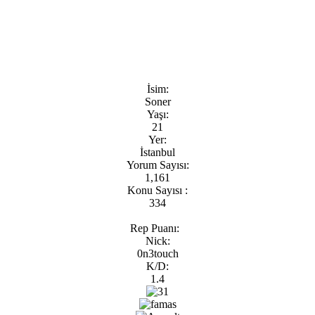
İsim:
Soner
Yaşı:
21
Yer:
İstanbul
Yorum Sayısı:
1,161
Konu Sayısı :
334
Rep Puanı:
Nick:
0n3touch
K/D:
1.4