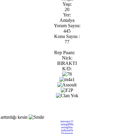
Yaşı:
20
Yer:
Antalya
Yorum Sayısı:
445
Konu Sayısı :
77
Rep Puanı:
Nick:
BIRAKTI
K/D:
arttırdığı kesin
runwayy11
esterg000n
esterg0on
turkrush3r
l3yersever