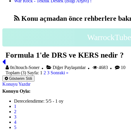
War Rock - Teknik Destek (Bilgi Arşivi) !
Konu açmadan önce rehberlere bakm
WarrockTube 
Formula 1'de DRS ve KERS nedir ?
0n3touch-Soner
Diğer Paylaşımlar
4683
10
Toplam (3) Sayfa:
1
2
3
Sonraki »
Gösterim Stili
Konuyu Yazdır
Konuyu Oyla:
Derecelendirme: 5/5 - 1 oy
1
2
3
4
5