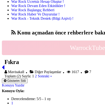
War Rock Ücretsiz Hesap Oluştur !
War Rock Devam Eden Etkinlikler !
War Rock Başlangıç Rehberi
War Rock Haber Ve Duyurular !
War Rock - Teknik Destek (Bilgi Arşivi) !
Konu açmadan önce rehberlere bakm
WarrockTube 
Fıkra
Mavisakall
Diğer Paylaşımlar
1617
7
Toplam (2) Sayfa:
1
2
Sonraki »
Gösterim Stili
Konuyu Yazdır
Konuyu Oyla:
Derecelendirme: 5/5 - 1 oy
1