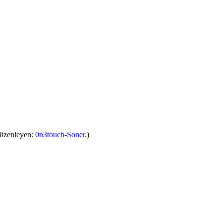
Düzenleyen:
0n3touch-Soner
.)