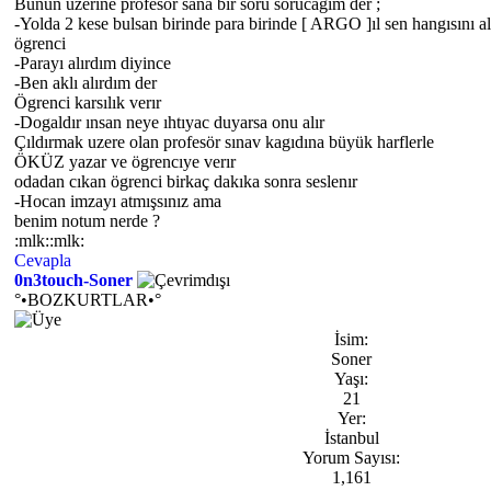
Bunun üzerine profesör sana bir soru sorucagım der ;
-Yolda 2 kese bulsan birinde para birinde [ ARGO ]ıl sen hangısını al
ögrenci
-Parayı alırdım diyince
-Ben aklı alırdım der
Ögrenci karsılık verır
-Dogaldır ınsan neye ıhtıyac duyarsa onu alır
Çıldırmak uzere olan profesör sınav kagıdına büyük harflerle
ÖKÜZ yazar ve ögrencıye verır
odadan cıkan ögrenci birkaç dakıka sonra seslenır
-Hocan imzayı atmışsınız ama
benim notum nerde ?
:mlk::mlk:
Cevapla
0n3touch-Soner
°•BOZKURTLAR•°
İsim:
Soner
Yaşı:
21
Yer:
İstanbul
Yorum Sayısı:
1,161