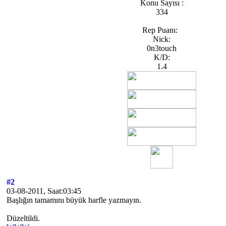
Konu Sayısı :
334
Rep Puanı:
Nick:
0n3touch
K/D:
1.4
#2
03-08-2011, Saat:03:45
Başlığın tamamını büyük harfle yazmayın.
Düzeltildi.