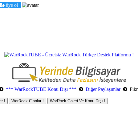
üye ol
*** WarRockTUBE Konu Dışı ***
Diğer Paylaşımlar
Fıkr
r !
WarRock Clanlar !
WarRock Galeri Ve Konu Dışı !