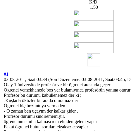
K/D:
1.50
#1
03-08-2011, Saat:03:39
(Son Düzenleme: 03-08-2011, Saat:03:45, 
Olay 1 üniversitede profesör ve bir ögrenci arasında geçer .
Ögrenci yemekhanede boş yer bulamıyınca profesörün yanına oturur
Profesör bu durumu kabullenemez der ki ;
-Kuşlarla öküzler bir arada oturamaz der
Ögrenci hiç bozuntuya vermeden
- O zaman ben uçayım der kalkar gider .
Profesör durumu sindirememiştir.
ögrencının sınıfta kalması ıcın elınden geleni yapar
Fakat ögrenci butun soruları eksıksız cevaplar