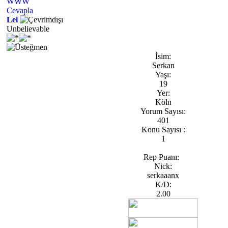
WWW
Cevapla
Lei
Unbelievable
İsim:
Serkan
Yaşı:
19
Yer:
Köln
Yorum Sayısı:
401
Konu Sayısı :
1
Rep Puanı:
Nick:
serkaaanx
K/D:
2.00