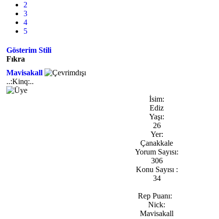
2
3
4
5
Gösterim Stili
Fıkra
Mavisakall
..:Kinq:..
İsim:
Ediz
Yaşı:
26
Yer:
Çanakkale
Yorum Sayısı:
306
Konu Sayısı :
34
Rep Puanı:
Nick:
Mavisakall