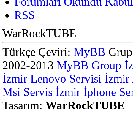
Forumları Okundu Kabul
RSS
WarRockTUBE
Türkçe Çeviri:
MyBB
Grup,
2002-2013
MyBB Group
İ
İzmir Lenovo Servisi
İzmir
Msi Servis İzmir
İphone Ser
Tasarım:
WarRockTUBE