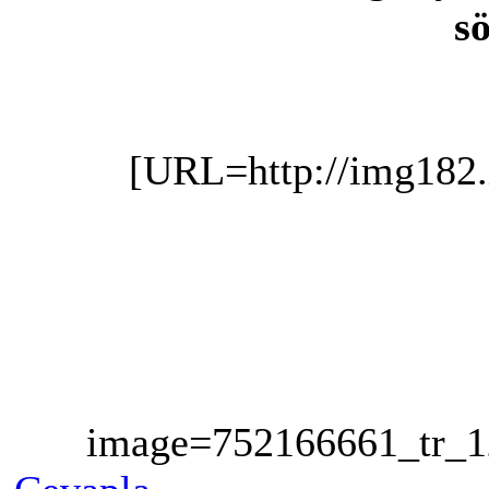
sö
[URL=http://img182
image=752166661_tr_1