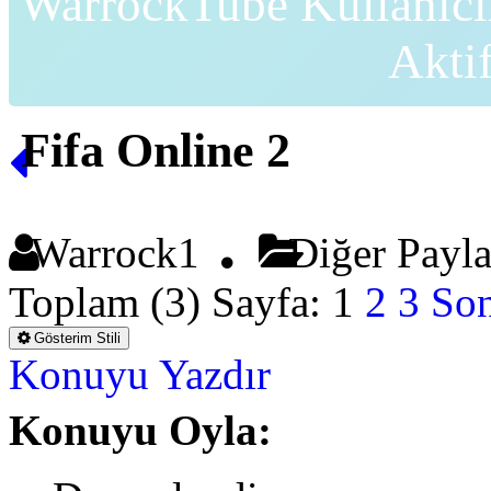
WarrockTube Kullanıcı
Akti
Fifa Online 2
Warrock1
Diğer Payl
Toplam (3) Sayfa:
1
2
3
Son
Gösterim Stili
Konuyu Yazdır
Konuyu Oyla: