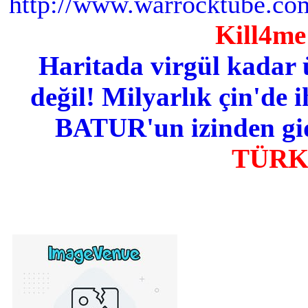
http://www.warrocktube.com
Kill4me 
Haritada virgül kadar 
değil! Milyarlık çin'de i
BATUR'un izinden gid
TÜR