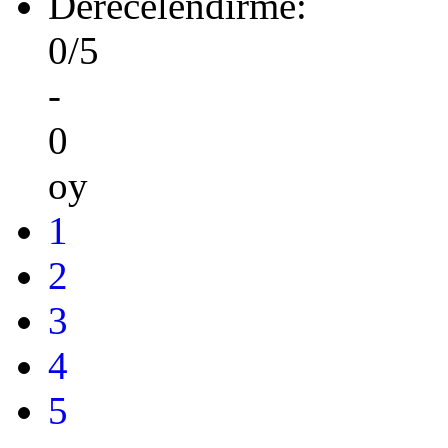
Derecelendirme:
0/5
-
0
oy
1
2
3
4
5