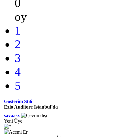
0
oy
1
2
3
4
5
Gösterim Stili
Ezio Auditore Istanbul´da
savaasx
Yeni Üye