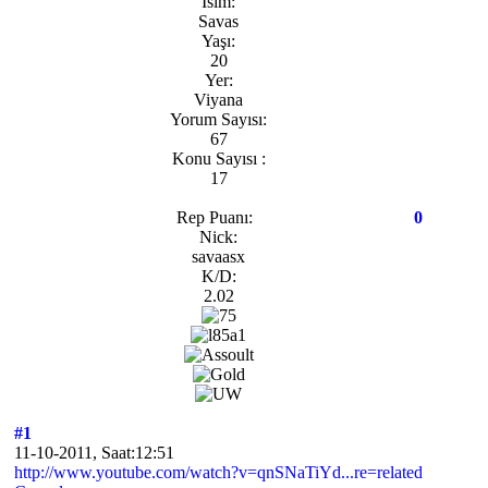
İsim:
Savas
Yaşı:
20
Yer:
Viyana
Yorum Sayısı:
67
Konu Sayısı :
17
Rep Puanı:
0
Nick:
savaasx
K/D:
2.02
#1
11-10-2011, Saat:12:51
http://www.youtube.com/watch?v=qnSNaTiYd...re=related