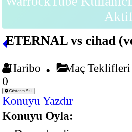
WarrockTube Kullanıcı
Akti
ETERNAL vs cihad (vo
Haribo
Maç Teklifler
0
Gösterim Stili
Konuyu Yazdır
Konuyu Oyla: