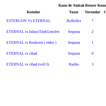
Konu ile Alakalı Benzer Konu
Konular
Yazar
Yorumlar
ESTERGON Vs ETERNAL
ByReflex
7
ETERNAL vs InfazciTürkGencleri
Sequoia
2
ETERNAL vs Realwest ( video )
Sequoia
1
ETERNAL vs cihad
Sequoia
0
ETERNAL vs cihad (vol13)
Haribo
3