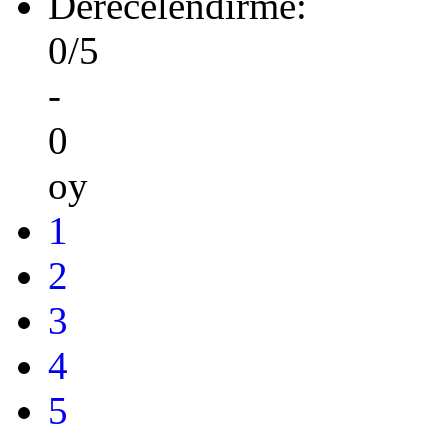
Derecelendirme:
0/5
-
0
oy
1
2
3
4
5