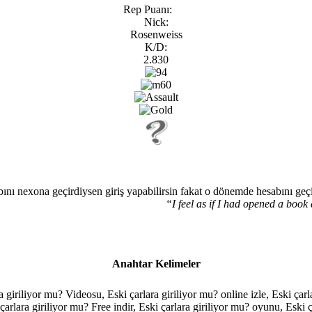
Rep Puanı:
Nick:
Rosenweiss
K/D:
2.830
ı nexona geçirdiysen giriş yapabilirsin fakat o dönemde hesabını geçi
“I feel as if I had opened a boo
Anahtar Kelimeler
ara giriliyor mu? Videosu, Eski çarlara giriliyor mu? online izle, Eski ça
 çarlara giriliyor mu? Free indir, Eski çarlara giriliyor mu? oyunu, Eski