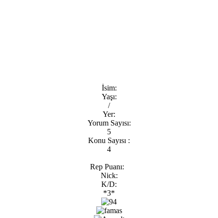
İsim:
Yaşı:
/
Yer:
Yorum Sayısı:
5
Konu Sayısı :
4
Rep Puanı:
Nick:
K/D:
*3*