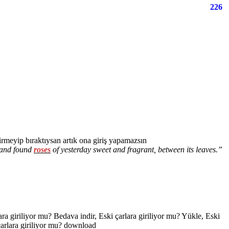
226
rmeyip bıraktıysan artık ona giriş yapamazsın
k and found
roses
of yesterday sweet and fragrant, between its leaves.”
rlara giriliyor mu? Bedava indir, Eski çarlara giriliyor mu? Yükle, Eski
 çarlara giriliyor mu? download