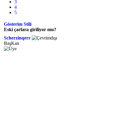
3
4
5
Gösterim Stili
Eski çarlara giriliyor mu?
Scherzinqerr
BaşKan