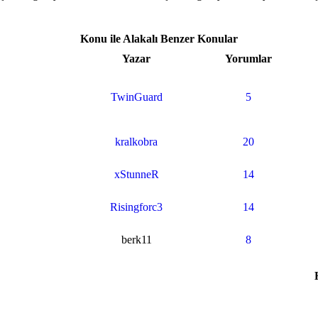
Konu ile Alakalı Benzer Konular
Yazar
Yorumlar
TwinGuard
5
kralkobra
20
xStunneR
14
Risingforc3
14
berk11
8