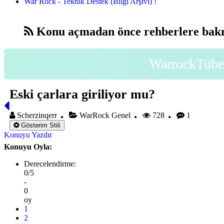
War Rock - Teknik Destek (Bilgi Arşivi) !
Konu açmadan önce rehberlere bakm
WarrockTube 
Eski çarlara giriliyor mu?
Scherzinqerr
WarRock Genel
728
1
Gösterim Stili
Konuyu Yazdır
Konuyu Oyla:
Derecelendirme:
0/5
-
0
oy
1
2