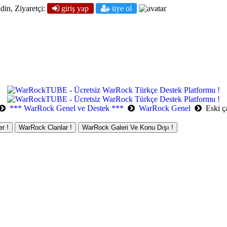
din, Ziyaretçi:
giriş yap
üye ol
*** WarRock Genel ve Destek ***
WarRock Genel
Eski ç
r !
WarRock Clanlar !
WarRock Galeri Ve Konu Dışı !