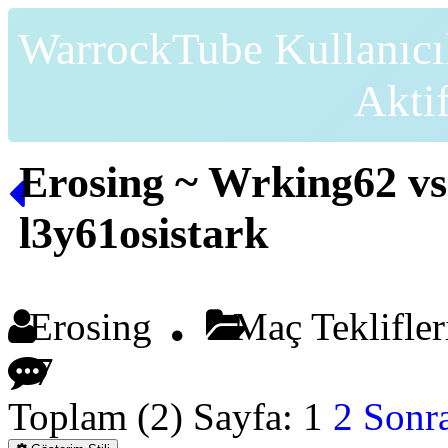
WarrockTube Kullanıcı
Akti
Erosing ~ Wrking62 vs
l3y61osistark
Erosing
Maç Teklifle
7
Toplam (2) Sayfa:
1
2
Sonra