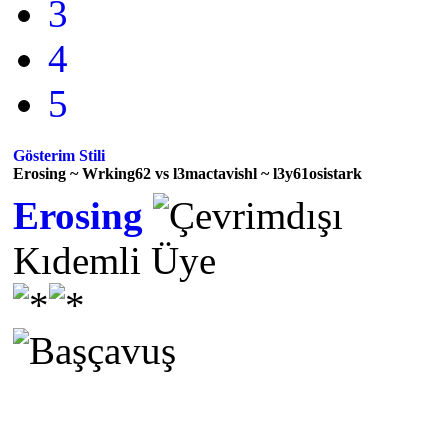
3
4
5
Gösterim Stili
Erosing ~ Wrking62 vs l3mactavishl ~ l3y61osistark
Erosing
Kıdemli Üye