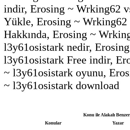
indir, Erosing ~ Wrking62 v
Yükle, Erosing ~ Wrking62 
Hakkında, Erosing ~ Wrking
l3y61osistark nedir, Erosin
l3y61osistark Free indir, E
~ l3y61osistark oyunu, Ero
~ l3y61osistark download
Konu ile Alakalı Benze
Konular
Yazar