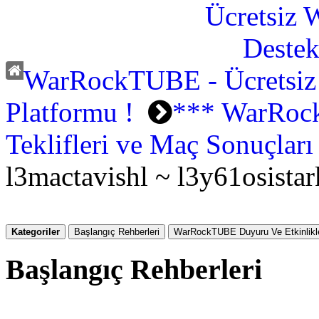
WarRockTUBE - Ücretsiz
Platformu !
*** WarRock
Teklifleri ve Maç Sonuçlar
l3mactavishl ~ l3y61osistar
Kategoriler
Başlangıç Rehberleri
WarRockTUBE Duyuru Ve Etkinlikle
Başlangıç Rehberleri