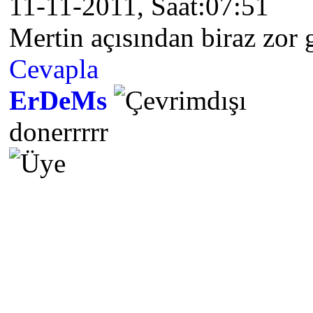
11-11-2011, Saat:07:51
Mertin açısından biraz zor
Cevapla
ErDeMs
donerrrrr