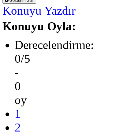
Gösterim Stili
Konuyu Yazdır
Konuyu Oyla:
Derecelendirme:
0/5
-
0
oy
1
2