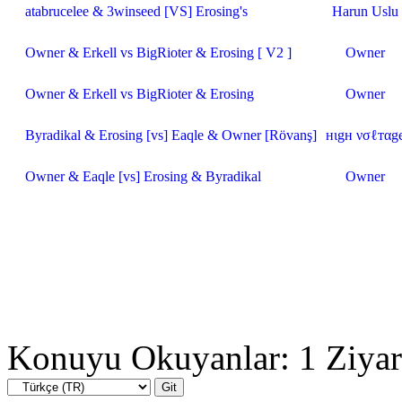
atabrucelee & 3winseed [VS] Erosing's
Harun Uslu
Owner & Erkell vs BigRioter & Erosing [ V2 ]
Owner
Owner & Erkell vs BigRioter & Erosing
Owner
Byradikal & Erosing [vs] Eaqle & Owner [Rövanş]
нιgн νσℓтαg
Owner & Eaqle [vs] Erosing & Byradikal
Owner
Konuyu Okuyanlar: 1 Ziyar