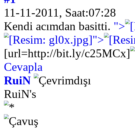
11-11-2011, Saat:07:28
Kendi acımdan basitti.
">
">
[url=http://bit.ly/c25MCx]
Cevapla
RuiN
RuiN's