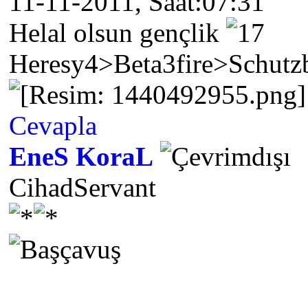
11-11-2011, Saat:07:31
Helal olsun gençlik
Heresy4>Beta3fire>Schutz
Cevapla
EneS KoraL
CihadServant