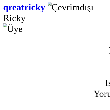
qreatricky
Ricky
I
Yoru