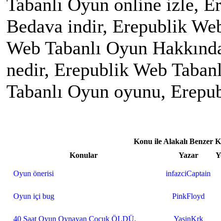
Tabanlı Oyun online izle, 
Bedava indir, Erepublik We
Web Tabanlı Oyun Hakkında
nedir, Erepublik Web Taban
Tabanlı Oyun oyunu, Erepu
Konu ile Alakalı Benzer 
Konular
Yazar
Y
Oyun önerisi
infazciCaptain
Oyun içi bug
PinkFloyd
40 Saat Oyun Oynayan Çocuk ÖLDÜ.
YasinKrk