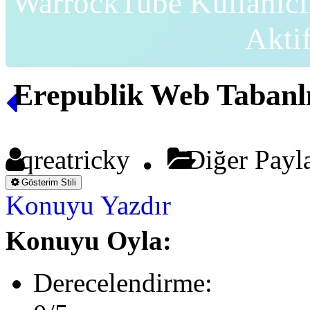
WarrockTube Kullanıcı
Akti
Erepublik Web Tabanl
qreatricky
Diğer Payl
Gösterim Stili
Konuyu Yazdır
Konuyu Oyla:
Derecelendirme: