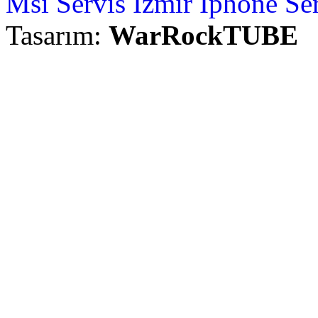
Msi Servis İzmir
İphone Ser
Tasarım:
WarRockTUBE