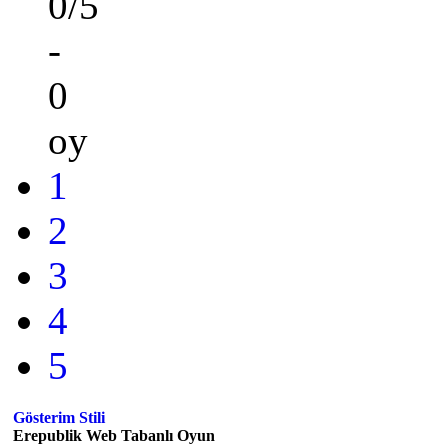
0/5
-
0
oy
1
2
3
4
5
Gösterim Stili
Erepublik Web Tabanlı Oyun