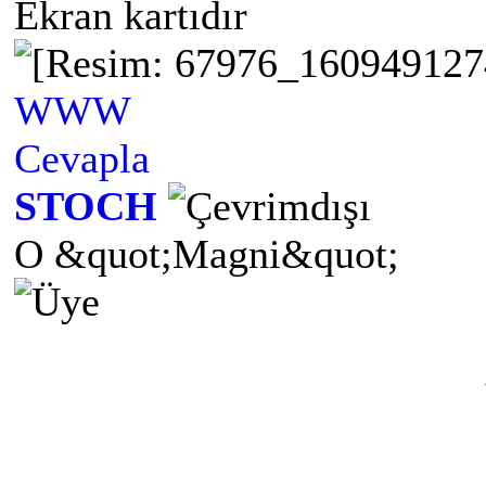
Ekran kartıdır
WWW
Cevapla
STOCH
O &quot;Magni&quot;