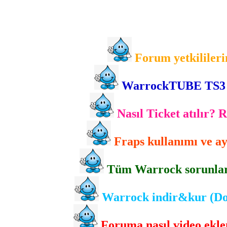
Forum yetkilileri
WarrockTUBE TS3 gir
Nasıl Ticket atılır? 
Fraps kullanımı ve ayr
Tüm Warrock sorunlarını
Warrock indir&kur (Dow
Foruma nasıl video eklen