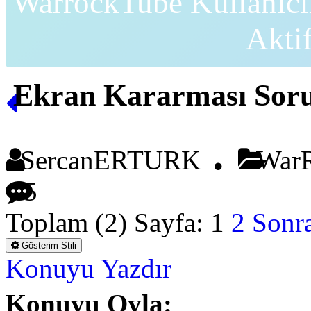
WarrockTube Kullanıcı
Akti
Ekran Kararması Sor
SercanERTURK
WarR
5
Toplam (2) Sayfa:
1
2
Sonra
Gösterim Stili
Konuyu Yazdır
Konuyu Oyla: