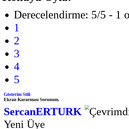
Derecelendirme: 5/5 - 1 
1
2
3
4
5
Gösterim Stili
Ekran Kararması Sorunum.
SercanERTURK
Yeni Üye