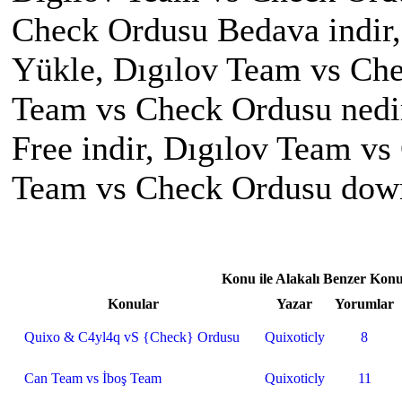
Check Ordusu Bedava indir
Yükle, Dıgılov Team vs Ch
Team vs Check Ordusu nedi
Free indir, Dıgılov Team v
Team vs Check Ordusu dow
Konu ile Alakalı Benzer Konu
Konular
Yazar
Yorumlar
Quixo & C4yl4q vS {Check} Ordusu
Quixoticly
8
Can Team vs İboş Team
Quixoticly
11