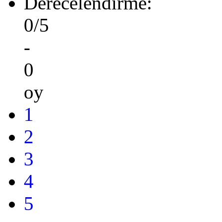
Derecelendirme:
0/5
-
0
oy
1
2
3
4
5