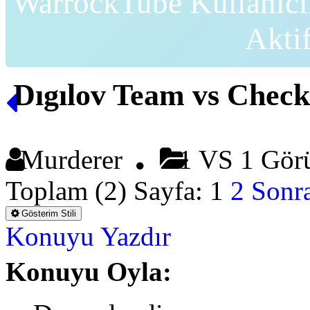
WarrockTube Kullanıcı
Akti
Dıgılov Team vs Chec
Murderer
1 VS 1 Gör
Toplam (2) Sayfa:
1
2
Sonra
Gösterim Stili
Konuyu Yazdır
Konuyu Oyla: