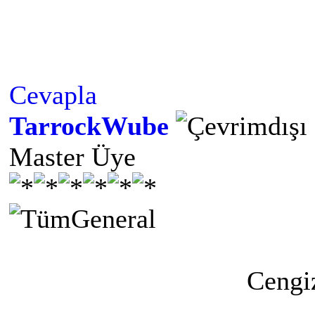
Cevapla
TarrockWube
Master Üye
Ceng