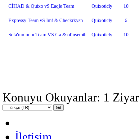
CİHAD & Quixo vS Eaqle Team
Quixoticly
10
Expressy Team vS İmf & Checkrkysn
Quixoticly
6
Sefa'nın ııı ııı Team VS Ga & oflusemih
Quixoticly
10
Konuyu Okuyanlar: 1 Ziyar
İletişim