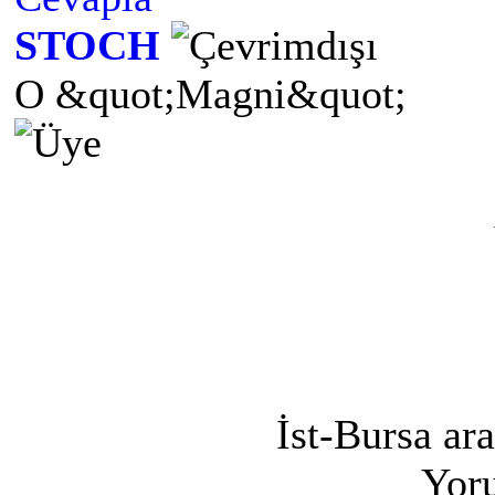
STOCH
O &quot;Magni&quot;
İst-Bursa ara
Yoru