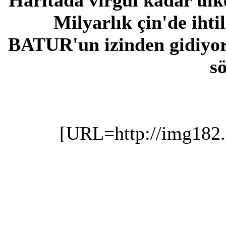
Haritada virgül kadar ülk
Milyarlık çin'de ihti
BATUR'un izinden gidiyor
sö
[URL=http://img182