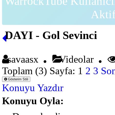
WarrockTube Kullanıcı
Akti
DAYI - Gol Sevinci
savaasx
Videolar
Toplam (3) Sayfa:
1
2
3
Son
Gösterim Stili
Konuyu Yazdır
Konuyu Oyla: