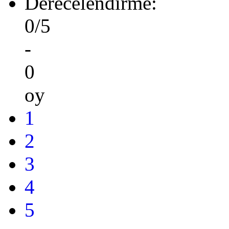
Derecelendirme:
0/5
-
0
oy
1
2
3
4
5