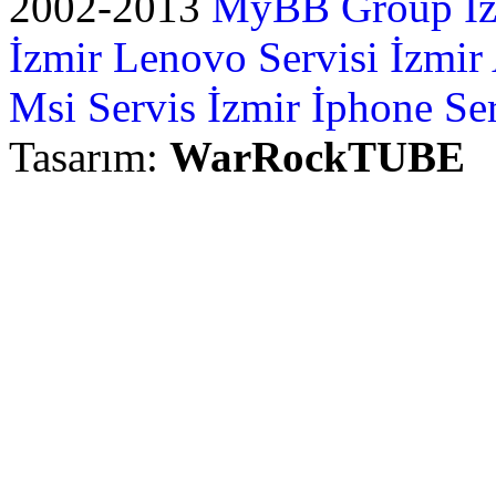
2002-2013
MyBB Group
İ
İzmir Lenovo Servisi
İzmir
Msi Servis İzmir
İphone Ser
Tasarım:
WarRockTUBE