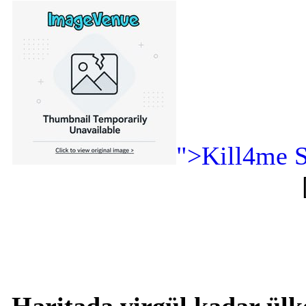
">Kill4me S