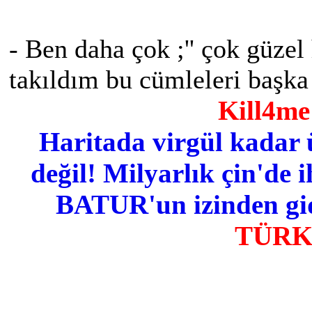
- Ben daha çok ;'' çok güze
takıldım bu cümleleri başka
Kill4me 
Haritada virgül kadar 
değil! Milyarlık çin'de i
BATUR'un izinden gid
TÜR