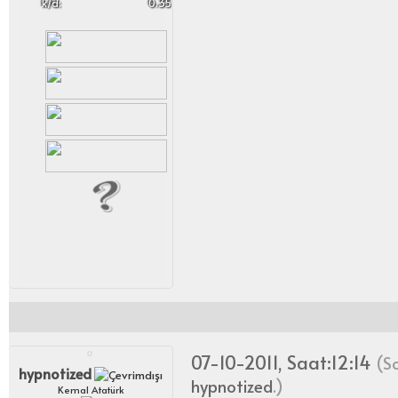
k/d:
0.35
07-10-2011, Saat:12:14
(So
hypnotized
hypnotized
.)
Kemal Atatürk