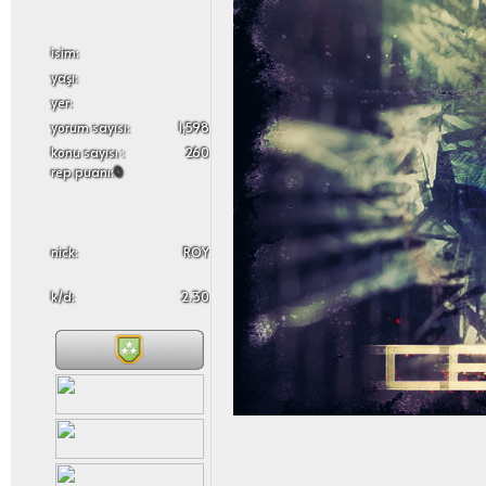
i̇sim:
yaşı:
yer:
yorum sayısı:
1,598
konu sayısı :
260
rep puanı:
0
nick:
ROY
k/d:
2.30