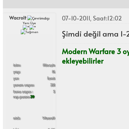
07-10-2011, Saat:12:02
Wacrolt
Yeni Üye
Şimdi değil ama 1-2
Modern Warfare 3 o
ekleyebilirler
i̇sim:
Hüseyin
yaşı:
16
yer:
İzmir
yorum sayısı:
321
konu sayısı :
5
rep puanı:
39
nick:
Wacrolt