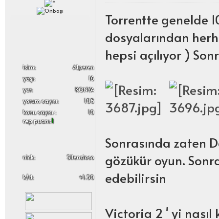
Torrentte genelde 1
dosyalarından herhan
hepsi açılıyor ) Son
i̇sim:
Alperen
yaşı:
16
yer:
KONYA
yorum sayısı:
105
konu sayısı :
10
rep puanı:
1
Sonrasında zaten D
gözükür oyun. Sonr
nick:
Silenzioso
edebilirsin
k/d:
+1.50
Victoria 2 ' yi nası