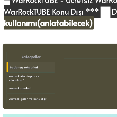
WarRockTUBE - Ücretsiz WarRoc
WarRockTUBE Konu Dışı ***
D
kullanımı(anlatabilecek)
kategoriler
başlangıç rehberleri
warrocktube duyuru ve
etkinlikler !
warrock clanlar !
warrock galeri ve konu dışı !