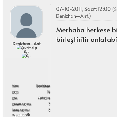
07-10-2011, Saat:12:00
(S
Denizhan--Ant
.)
Merhaba herkese bir
birleştirilir anlata
Denizhan--Ant
Üye
i̇sim:
Denizhan
yaşı:
18
yer:
Antalya
yorum sayısı:
7
konu sayısı :
2
rep puanı:
0