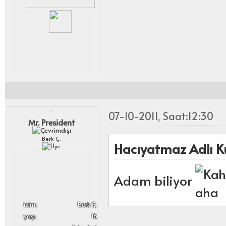
07-10-2011, Saat:12:30
Mr. President
Berk Ç.
Hacıyatmaz Adlı Kul
Adam biliyor
i̇sim:
Berk Ç.
yaşı:
16