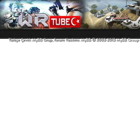
Türkçe Çeviri:
MyBB
Grup, Forum Yazılımı:
MyBB
© 2002-2013
MyBB Group