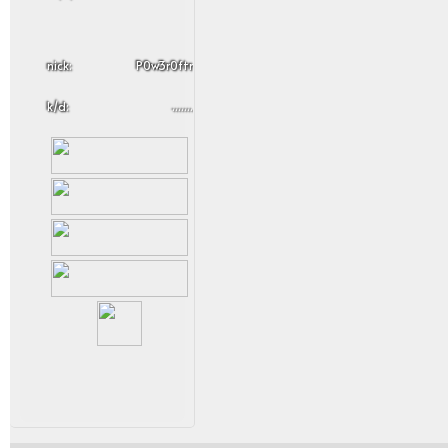
nick:
P0w3r0ftr
k/d:
.......