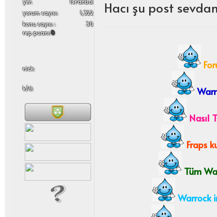
yer:
İstanbul
Hacı şu post sevda
yorum sayısı:
1,322
konu sayısı :
30
rep puanı:
0
For
nick:
k/d:
Warro
Nasıl T
Fraps ku
Tüm Warr
Warrock i