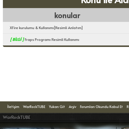
konular
XFire kurulumu & Kullanımı[Resimli Anlatım]
[ BİLGİ ]
Fraps Programı Resimli Kullanımı
Konuyu Okuyanlar: 1 Ziyaretçi
İletişim
WarRockTUBE
Yukarı Git
Arşiv
Forumları Okundu Kabul Et
R
WarRockTUBE