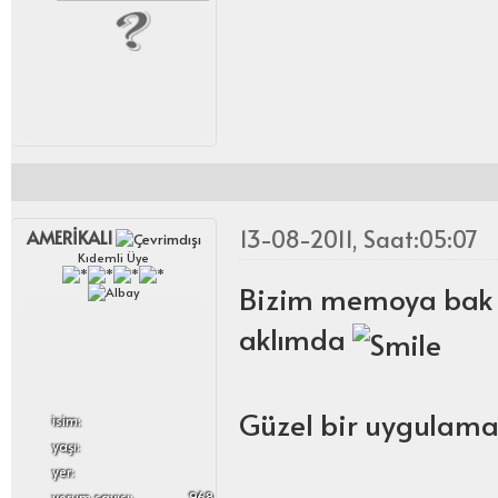
13-08-2011, Saat:05:07
AMERİKALI
Kıdemli Üye
Bizim memoya bak 
aklımda
Güzel bir uygulama
i̇sim:
yaşı:
yer:
yorum sayısı:
968