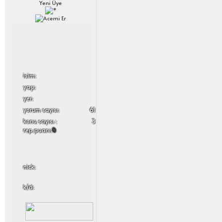
Yeni Üye
i̇sim:
yaşı:
yer:
yorum sayısı:
61
konu sayısı :
3
rep puanı:
0
nick:
k/d: