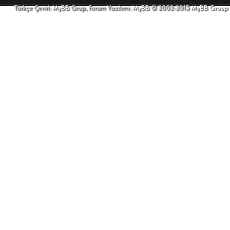
Türkçe Çeviri:
MyBB
Grup, Forum Yazılımı:
MyBB
© 2002-2013
MyBB Group