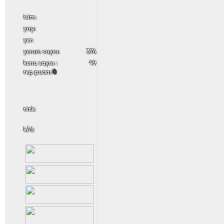
i̇sim:
yaşı:
yer:
yorum sayısı:
376
konu sayısı :
49
rep puanı:
0
nick:
k/d: