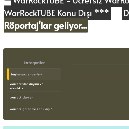
WarRockTUBE - Ücretsiz WarRoc
WarRockTUBE Konu Dışı ***
D
Röportaj'lar geliyor...
kategoriler
başlangıç rehberleri
warrocktube duyuru ve
etkinlikler !
warrock clanlar !
warrock galeri ve konu dışı !