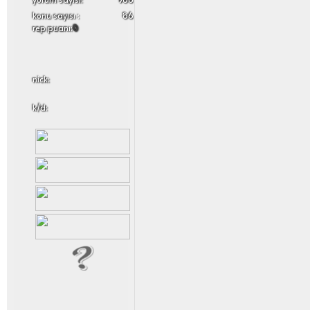
konu sayısı :
86
rep puanı:
0
nick:
k/d: