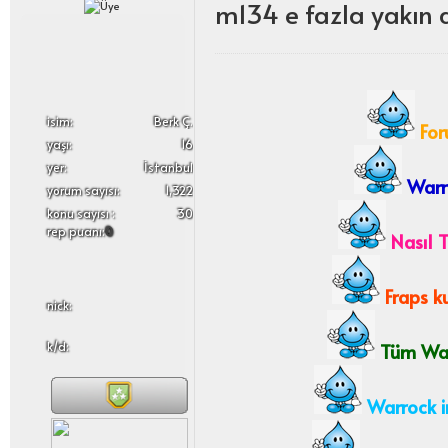
m134 e fazla yakın
i̇sim:
Berk Ç.
For
yaşı:
16
yer:
İstanbul
Warro
yorum sayısı:
1,322
konu sayısı :
30
rep puanı:
0
Nasıl T
Fraps ku
nick:
k/d:
Tüm Warr
Warrock i