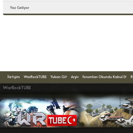
Yaz Geliyor
Konuyu Okuyanlar: 1 Ziyaretçi
İletişim
WarRockTUBE
Yukarı Git
Arşiv
Forumları Okundu Kabul Et
R
WarRockTUBE