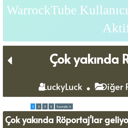
WarrockTube Kullanıcı
Akti
Çok yakında Rö
LuckyLuck
Diğer 
Toplam (4) Sayfa:
1
2
3
4
Sonraki »
Çok yakında Röportaj'lar geliyor