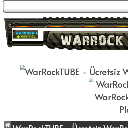
Forum Gündemi:
WarrockTUBE Yeni Yüzüyle Karşınızda!