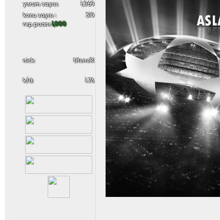
yorum sayısı:
1,569
konu sayısı :
319
rep puanı:
1,000
nick:
LHonoRl
k/d:
1.76