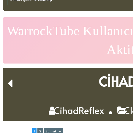
WarrockTube Kullanıcı
Akti
CİHAD
CihadReflex
Cl
Toplam (2) Sayfa:
1
2
Sonraki »