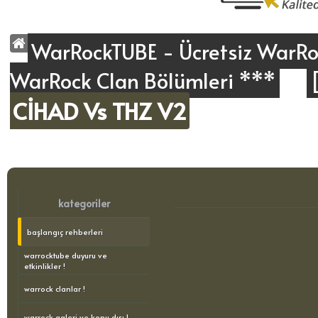
WarRockTUBE - Ücretsiz WarRoc
WarRock Clan Bölümleri ***
CİHAD Vs THZ V2
kategoriler
başlangıç rehberleri
warrocktube duyuru ve
etkinlikler !
warrock clanlar !
warrock galeri ve konu dışı !