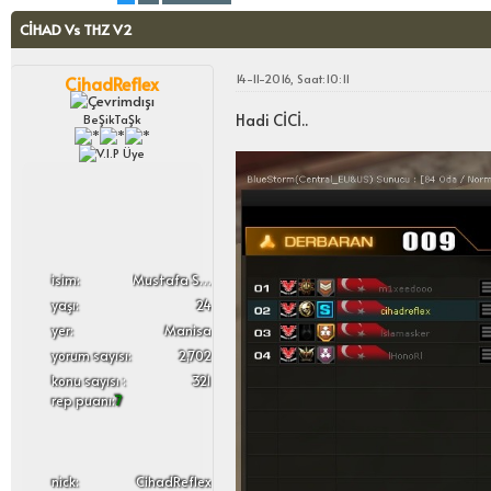
CİHAD Vs THZ V2
14-11-2016, Saat:10:11
CihadReflex
Hadi CİCİ..
BeŞikTaŞk
i̇sim:
Mustafa Sergen
yaşı:
24
yer:
Manisa
yorum sayısı:
2,702
konu sayısı :
321
rep puanı:
7
nick:
CihadReflex