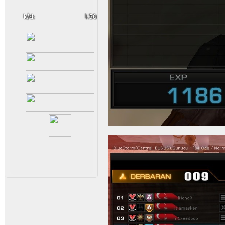
k/d:
1.50