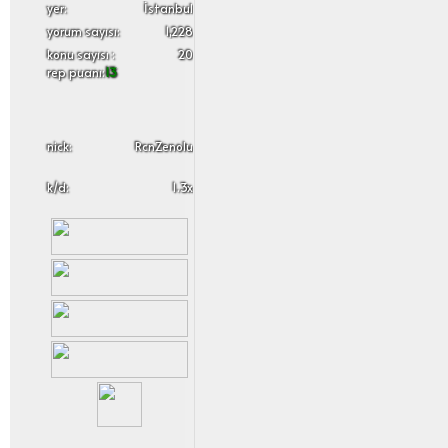
yer:
İstanbul
yorum sayısı:
1,228
konu sayısı :
20
rep puanı:
13
nick:
RcnZenolu
k/d:
1.3x