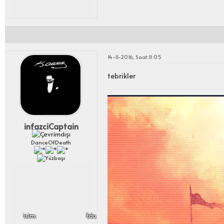
14-11-2016, Saat:11:05
tebrikler
infazciCaptain
DanceOfDeath
i̇sim:
Edu