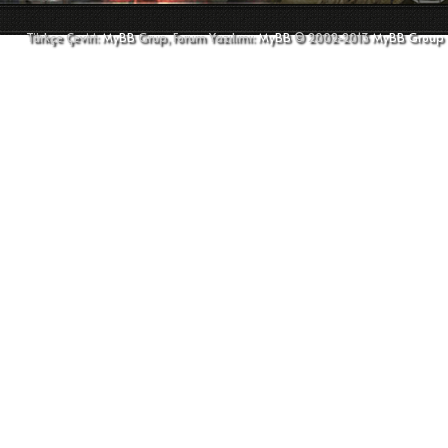
Türkçe Çeviri:
MyBB
Grup, Forum Yazılımı:
MyBB
© 2002-2013
MyBB Group