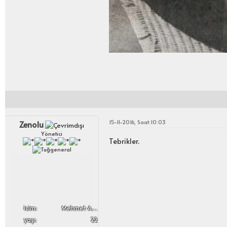
15-11-2016, Saat:10:03
Zenolu
Yönetici
Tebrikler.
i̇sim:
Mehmet Adil
yaşı:
22