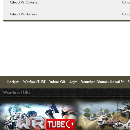
Cihad Vs Onkelz
Ciha
Cihad Vs Haterz
Ciha
Konuyu Okuyanlar: 1 Ziyaretçi
İletişim
WarRockTUBE
Yukarı Git
Arşiv
Forumları Okundu Kabul Et
R
WarRockTUBE