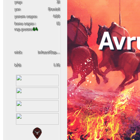
yaşı:
21
yer:
Denizli
yorum sayısı:
489
konu sayısı :
13
rep puanı:
64
nick:
InfazciCaptain
k/d:
1.18