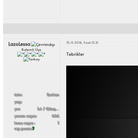
15-11-2016, Saat:12:21
LazoLessa
Kıdemli Üye
Tebrikler
i̇sim:
Berkan
yaşı:
yer:
İst / Güngören
yorum sayısı:
666
konu sayısı :
7
rep puanı:
7