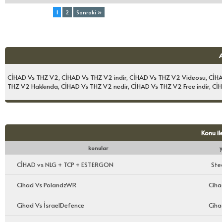
Toplam (2) Sayfa:
1
2
Sonraki »
CİHAD Vs THZ V2, CİHAD Vs THZ V2 indir, CİHAD Vs THZ V2 Videosu, CİHAD
THZ V2 Hakkında, CİHAD Vs THZ V2 nedir, CİHAD Vs THZ V2 Free indir, 
Konu il
konular
CİHAD vs NLG + TCP + ESTERGON
St
Cihad Vs PolandzWR
Ciha
Cihad Vs İsraelDefence
Ciha