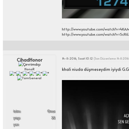
http://www.youtube.com/watch?v=4KA
http://www.youtube.com/watch?v=5c
14-11-2016, Saat:10:12
CihadHonor
(Son Düzenleme: 14-11-2016
khali niuda düşmeseydim iyiydi G.
HonoR
i̇sim:
Onur
yaşı:
22
yer: