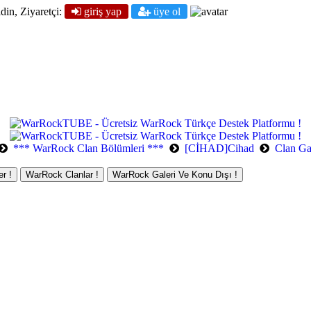
din, Ziyaretçi:
giriş yap
üye ol
*** WarRock Clan Bölümleri ***
[CİHAD]Cihad
Clan Gal
r !
WarRock Clanlar !
WarRock Galeri Ve Konu Dışı !