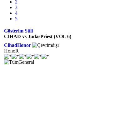
2
3
4
5
Gösterim Stili
CİHAD vs JudasPriest (VOL 6)
CihadHonor
HonoR