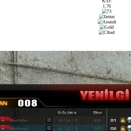
K/D:
1.76