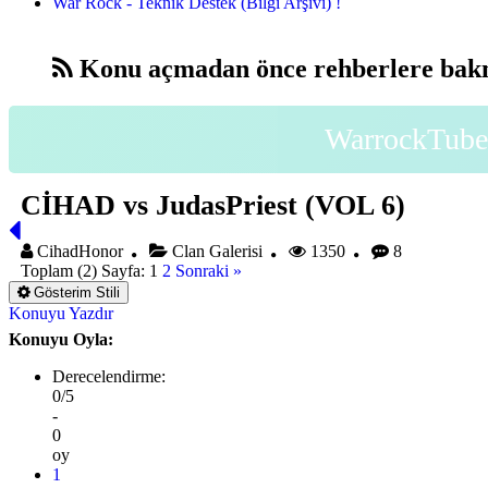
War Rock - Teknik Destek (Bilgi Arşivi) !
Konu açmadan önce rehberlere bakm
WarrockTube 
CİHAD vs JudasPriest (VOL 6)
CihadHonor
Clan Galerisi
1350
8
Toplam (2) Sayfa:
1
2
Sonraki »
Gösterim Stili
Konuyu Yazdır
Konuyu Oyla:
Derecelendirme:
0/5
-
0
oy
1