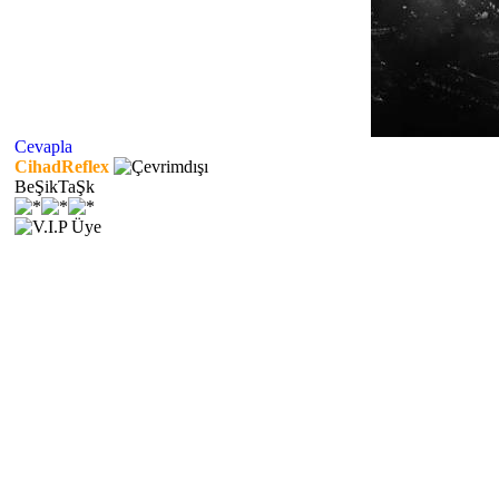
Cevapla
CihadReflex
BeŞikTaŞk