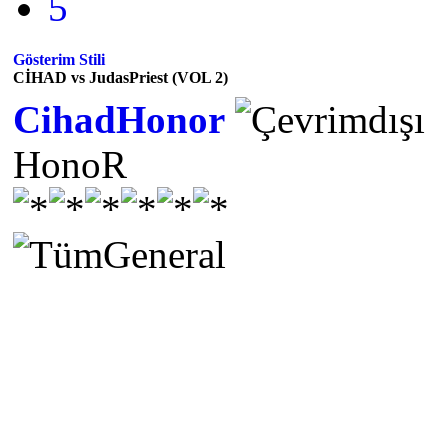
5
Gösterim Stili
CİHAD vs JudasPriest (VOL 2)
CihadHonor
HonoR