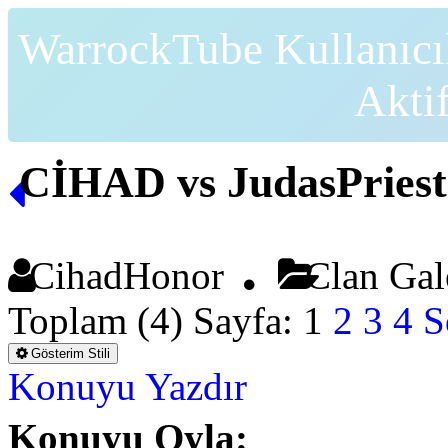
WarrockTube Kullanıcı
Akti
CİHAD vs JudasPriest
CihadHonor
Clan Gal
Toplam (4) Sayfa:
1
2
3
4
S
Gösterim Stili
Konuyu Yazdır
Konuyu Oyla: