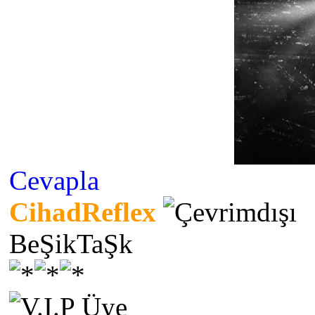
Cevapla
CihadReflex
BeŞikTaŞk