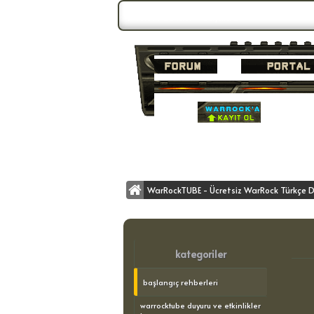
Forum Gündemi:
Duyuru 3
WarRockTUBE - Ücretsiz WarRock Türkçe D
kategoriler
başlangıç rehberleri
warrocktube duyuru ve etkinlikler