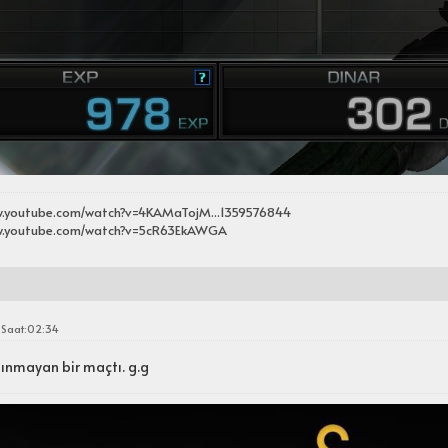
w.youtube.com/watch?v=4KAMaTojM...1359576844
w.youtube.com/watch?v=5cR63EkAWGA
 Saat:02:34
lınmayan bir maçtı. g.g