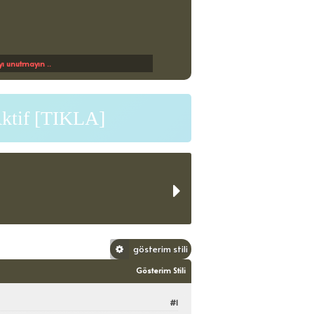
 unutmayın ..
Aktif [TIKLA]
uyu Oyla:
gösterim stili
Gösterim Stili
#1