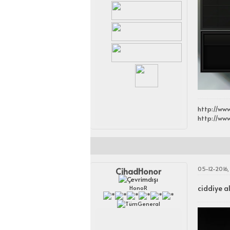
http://ww
http://ww
05-12-2016,
CihadHonor
ciddiye a
HonoR