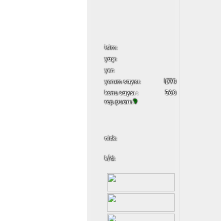
i̇sim:
yaşı:
yer:
yorum sayısı:
1,770
konu sayısı :
560
rep puanı:
9
nick:
k/d: