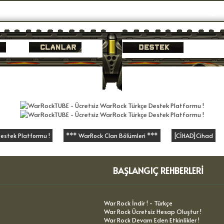
Hoşgeldi
estek Platformu !
*** WarRock Clan Bölümleri ***
[CİHAD]Cihad
BAŞLANGIÇ REHBERLERI
War Rock İndir ! - Türkçe
War Rock Ücretsiz Hesap Oluştur !
War Rock Devam Eden Etkinlikler !