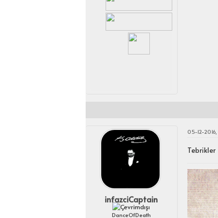
05-12-2016,
Tebrikler
infazciCaptain
DanceOfDeath