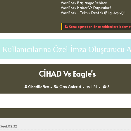
War Rock Başlangıç Rehberi
War Rock Haber Ve Duyurular !
War Rock - Teknik Destek (Bilgi Arşivi) !
Konu açmadan önce rehberlere bakmayı
Kullanıcılarına Özel İmza Oluşturucu 
CİHAD Vs Eagle's
CihadReflex
Clan Galerisi
1141
8
Kon
 Saat:02:32