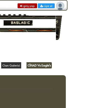
n, Ziyaretçi:
giriş yap
üye ol
CİHAD Vs Eagle's
Clan Galerisi