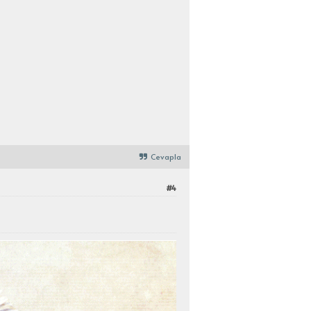
Cevapla
#4