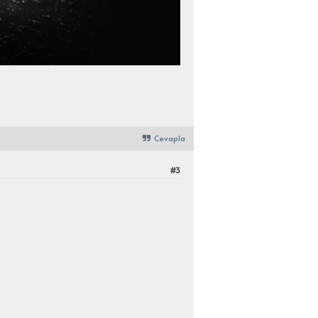
Cevapla
#3