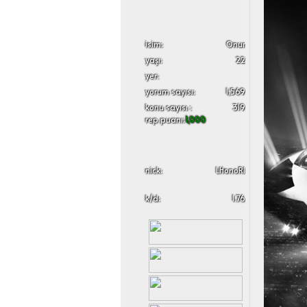
i̇sim:
Onur
yaşı:
22
yer:
yorum sayısı:
1,569
konu sayısı :
319
rep puanı:
1,000
nick:
LHonoRl
k/d:
1.76