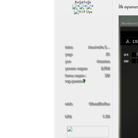
BeŞikTaŞk
İlk oyunu
i̇sim:
Mustafa Sergen
yaşı:
24
yer:
Manisa
yorum sayısı:
2,702
konu sayısı :
321
rep puanı:
7
nick:
CihadReflex
k/d:
1.50