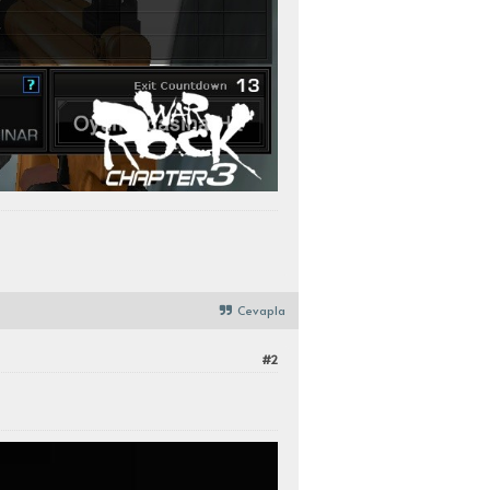
Cevapla
#2