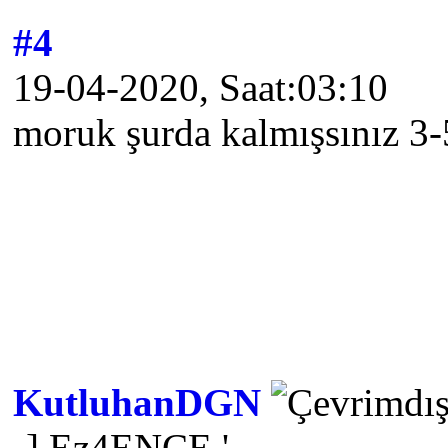
#4
19-04-2020, Saat:03:10
moruk şurda kalmışsınız 3-
KutluhanDGN
-] Ez4ENCE '