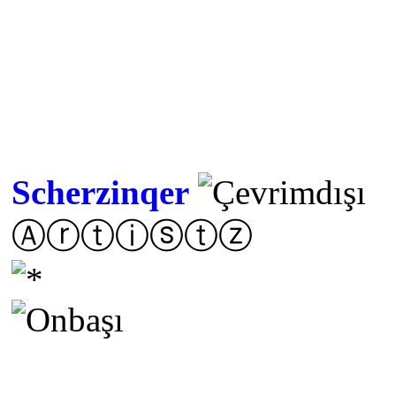
Scherzinqer
Ⓐⓡⓣⓘⓢⓣⓩ