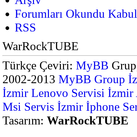
Forumları Okundu Kabul
RSS
WarRockTUBE
Türkçe Çeviri:
MyBB
Grup,
2002-2013
MyBB Group
İ
İzmir Lenovo Servisi
İzmir
Msi Servis İzmir
İphone Ser
Tasarım:
WarRockTUBE