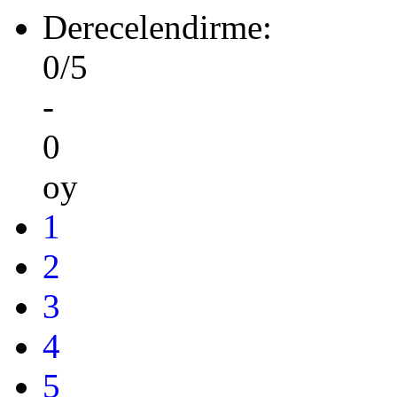
Derecelendirme:
0/5
-
0
oy
1
2
3
4
5