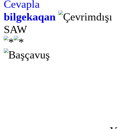
Cevapla
bilgekaqan
SAW