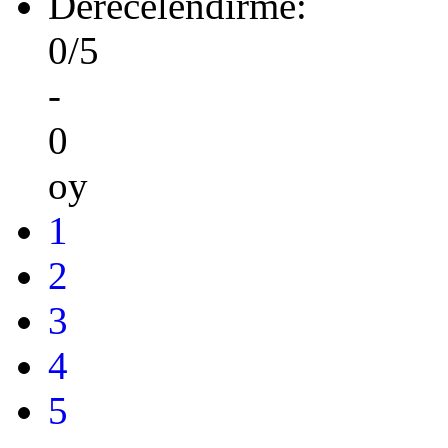
Derecelendirme:
0/5
-
0
oy
1
2
3
4
5