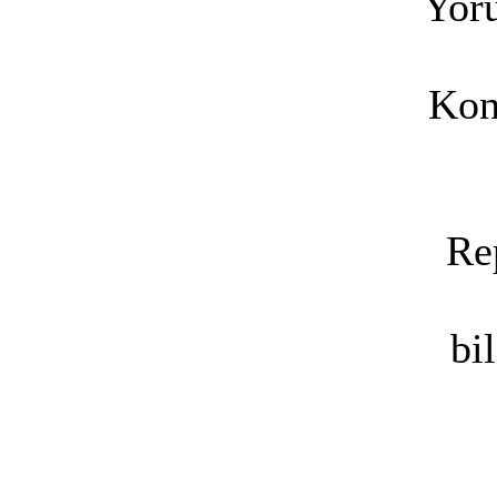
Yoru
Kon
Re
bi