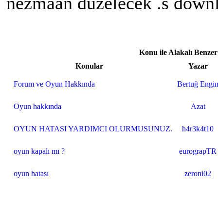
nezmaan duzelecek .s down
Konu ile Alakalı Benze
Konular
Yazar
Forum ve Oyun Hakkında
Bertuğ Engi
Oyun hakkında
Azat
OYUN HATASI YARDIMCI OLURMUSUNUZ.
h4r3k4t10
oyun kapalı mı ?
eurograpTR
oyun hatası
zeroni02