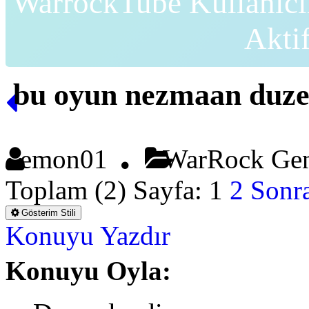
WarrockTube Kullanıcı
Akti
bu oyun nezmaan duzel
emon01
WarRock Ge
Toplam (2) Sayfa:
1
2
Sonra
Gösterim Stili
Konuyu Yazdır
Konuyu Oyla: