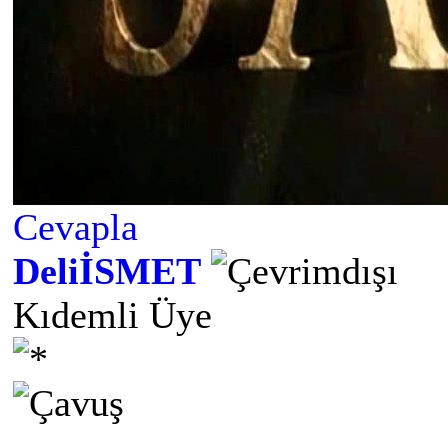
Cevapla
DeliİSMET
Kıdemli Üye