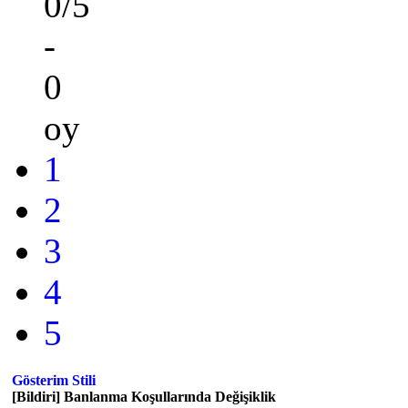
0/5
-
0
oy
1
2
3
4
5
Gösterim Stili
[Bildiri] Banlanma Koşullarında Değişiklik