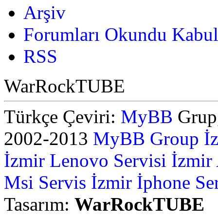
Arşiv
Forumları Okundu Kabul
RSS
WarRockTUBE
Türkçe Çeviri:
MyBB
Grup,
2002-2013
MyBB Group
İ
İzmir Lenovo Servisi
İzmir
Msi Servis İzmir
İphone Ser
Tasarım:
WarRockTUBE