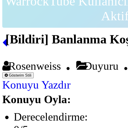
WarrockTube Kullanıcı
Akti
[Bildiri] Banlanma Koş
Rosenweiss
Duyuru
Gösterim Stili
Konuyu Yazdır
Konuyu Oyla:
Derecelendirme: