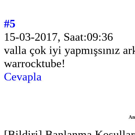
#5
15-03-2017, Saat:09:36
valla çok iyi yapmışsınız ar
warrocktube!
Cevapla
An
[Bildiri] Banlanma Koşulları