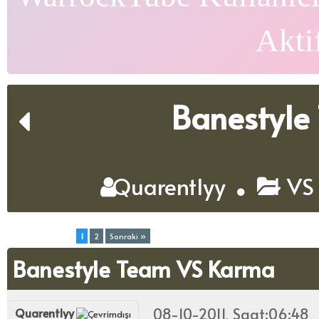
Akti
Banestyle
Quarentlyy
1 VS
Toplam (2) Sayfa:
1
2
Sonraki »
Banestyle Team VS Karma
08-10-2011, Saat:06:48
Quarentlyy