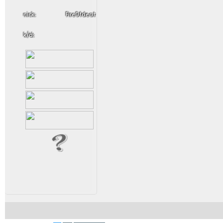
nick:
Fire0fdeat
k/d: