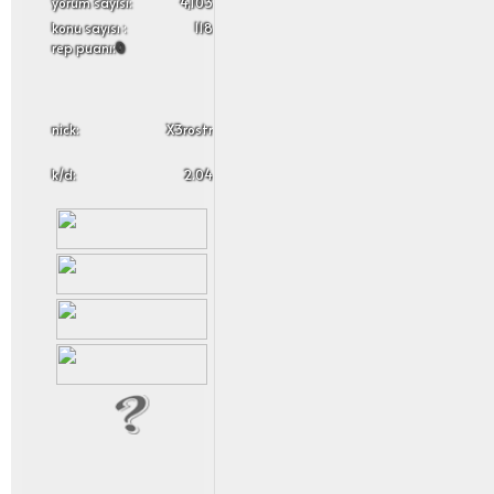
yorum sayısı:
4,103
konu sayısı :
118
rep puanı:
0
nick:
X3rostr
k/d:
2.04