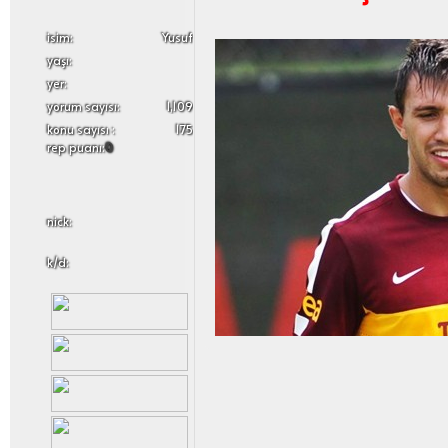
i̇sim:
Yusuf
yaşı:
yer:
yorum sayısı:
1,109
konu sayısı :
175
rep puanı:
0
nick:
k/d: