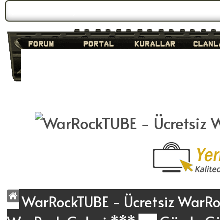
Forum Gündemi:
Duyuru 2
WarRockTUBE - Ücretsiz WarRoc