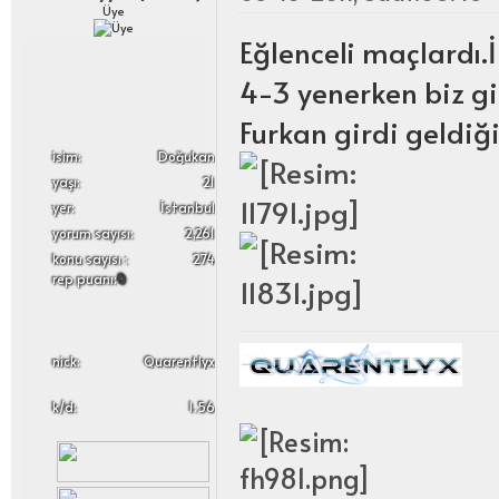
Üye
Eğlenceli maçlardı.
4-3 yenerken biz gir
Furkan girdi geldiği
i̇sim:
Doğukan
yaşı:
21
yer:
İstanbul
yorum sayısı:
2,261
konu sayısı :
274
rep puanı:
0
nick:
Quarentlyx
k/d:
1.56