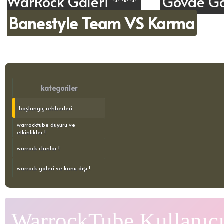
WarRock Galeri ***
Gövde Gö
Banestyle Team VS Karma
kategoriler
başlangıç rehberleri
warrocktube duyuru ve
etkinlikler !
warrock clanlar !
warrock galeri ve konu dışı !
WarrockTube Kullanıcı