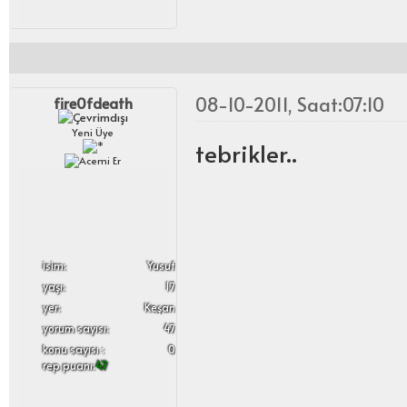
08-10-2011, Saat:07:10
fire0fdeath
Yeni Üye
tebrikler..
i̇sim:
Yusuf
yaşı:
17
yer:
Keşan
yorum sayısı:
47
konu sayısı :
0
rep puanı:
47