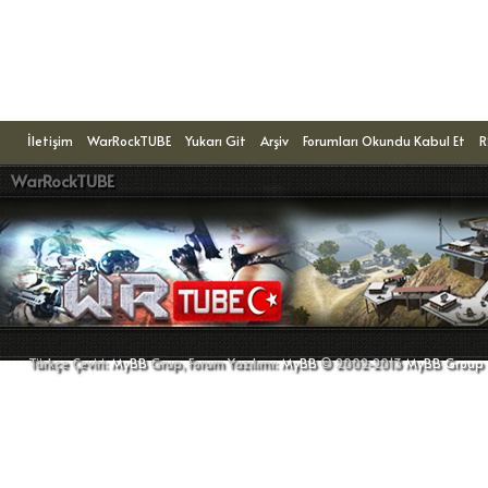
Konuyu Okuyanlar: 1 Ziyaretçi
İletişim
WarRockTUBE
Yukarı Git
Arşiv
Forumları Okundu Kabul Et
R
WarRockTUBE
Türkçe Çeviri:
MyBB
Grup, Forum Yazılımı:
MyBB
© 2002-2013
MyBB Group