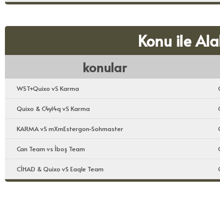
Konu ile Ala
konular
WST+Quixo vS Karma
Quixo & C4yl4q vS Karma
KARMA vS mXmEstergon-Sohmaster
Can Team vs İboş Team
CİHAD & Quixo vS Eaqle Team