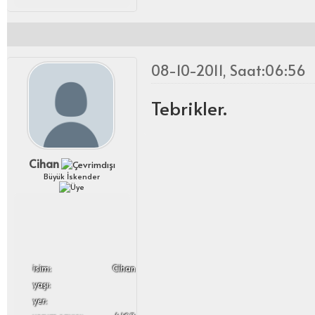
08-10-2011, Saat:06:56
Tebrikler.
Cihan
Büyük İskender
i̇sim:
Cihan
yaşı:
yer: