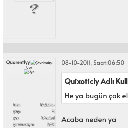
08-10-2011, Saat:06:50
Quarentlyy
Üye
Quixoticly Adlı Kull
He ya bugün çok ele
i̇sim:
Doğukan
yaşı:
21
Acaba neden ya
yer:
İstanbul
yorum sayısı:
2,261