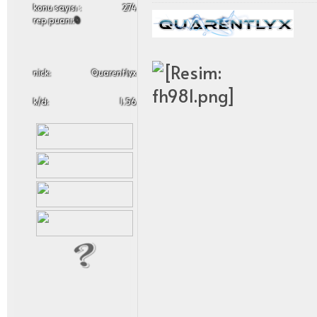
konu sayısı :
274
rep puanı:
0
nick:
Quarentlyx
k/d:
1.56