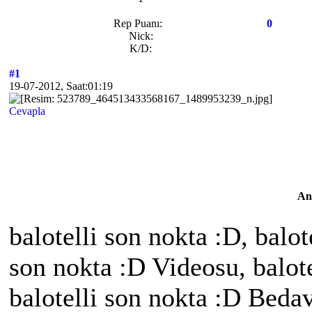
Rep Puanı:
0
Nick:
K/D:
#1
19-07-2012, Saat:01:19
Cevapla
An
balotelli son nokta :D, balot
son nokta :D Videosu, balote
balotelli son nokta :D Bedav