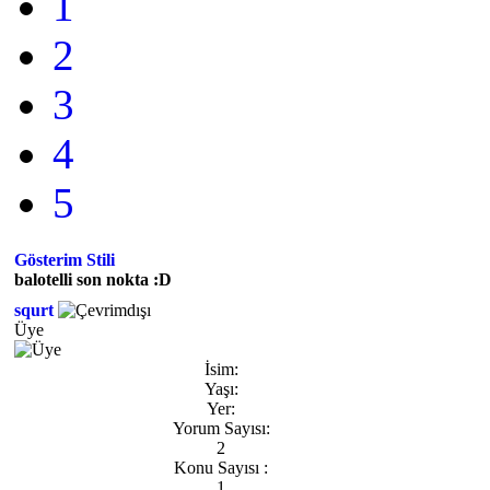
1
2
3
4
5
Gösterim Stili
balotelli son nokta :D
squrt
Üye
İsim:
Yaşı:
Yer:
Yorum Sayısı:
2
Konu Sayısı :
1