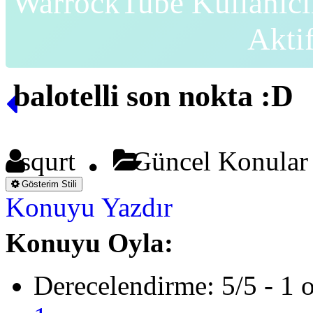
WarrockTube Kullanıcı
Akti
balotelli son nokta :D
squrt
Güncel Konula
Gösterim Stili
Konuyu Yazdır
Konuyu Oyla:
Derecelendirme: 5/5 - 1 