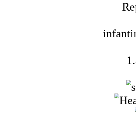
Re
infant
1