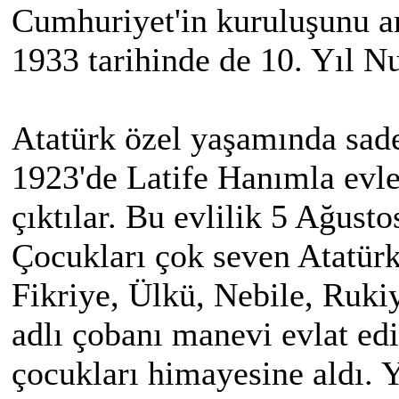
Cumhuriyet'in kuruluşunu a
1933 tarihinde de 10. Yıl N
Atatürk özel yaşamında sade
1923'de Latife Hanımla evlen
çıktılar. Bu evlilik 5 Ağust
Çocukları çok seven Atatürk
Fikriye, Ülkü, Nebile, Rukiy
adlı çobanı manevi evlat ed
çocukları himayesine aldı. Y