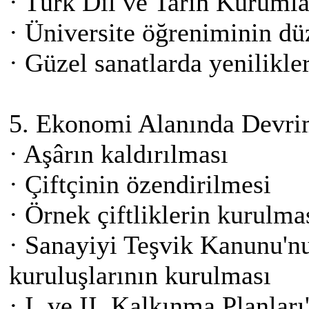
· Türk Dil ve Tarih Kuruml
· Üniversite öğreniminin d
· Güzel sanatlarda yenilikle
5. Ekonomi Alanında Devri
· Aşârın kaldırılması
· Çiftçinin özendirilmesi
· Örnek çiftliklerin kurulma
· Sanayiyi Teşvik Kanunu'nu
kuruluşlarının kurulması
· I. ve II. Kalkınma Planla