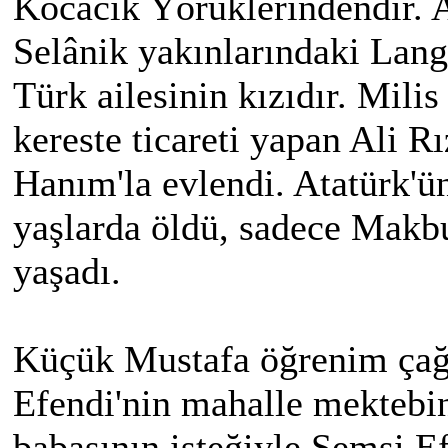
Kocacık Yörüklerindendir. 
Selânik yakınlarındaki Lang
Türk ailesinin kızıdır. Milis
kereste ticareti yapan Ali 
Hanım'la evlendi. Atatürk'ü
yaşlarda öldü, sadece Makbu
yaşadı.
Küçük Mustafa öğrenim çağ
Efendi'nin mahalle mektebi
babasının isteğiyle Şemsi E