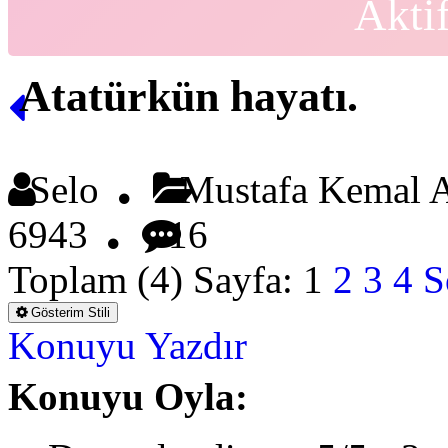
Akti
Atatürkün hayatı.
Selo
Mustafa Kemal
6943
16
Toplam (4) Sayfa:
1
2
3
4
S
Gösterim Stili
Konuyu Yazdır
Konuyu Oyla: