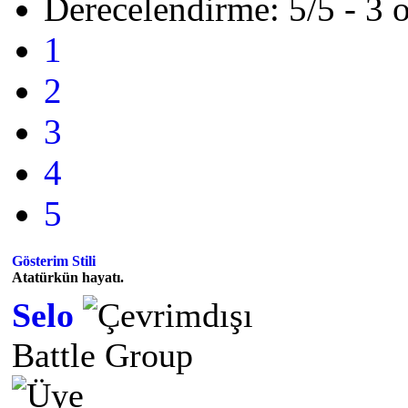
Derecelendirme: 5/5 - 3 
1
2
3
4
5
Gösterim Stili
Atatürkün hayatı.
Selo
Battle Group