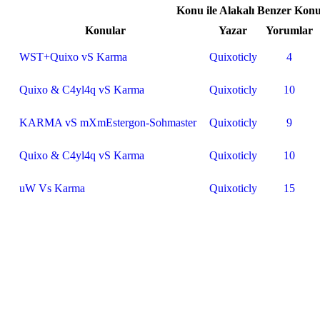
Konu ile Alakalı Benzer Konu
Konular
Yazar
Yorumlar
WST+Quixo vS Karma
Quixoticly
4
Quixo & C4yl4q vS Karma
Quixoticly
10
KARMA vS mXmEstergon-Sohmaster
Quixoticly
9
Quixo & C4yl4q vS Karma
Quixoticly
10
uW Vs Karma
Quixoticly
15