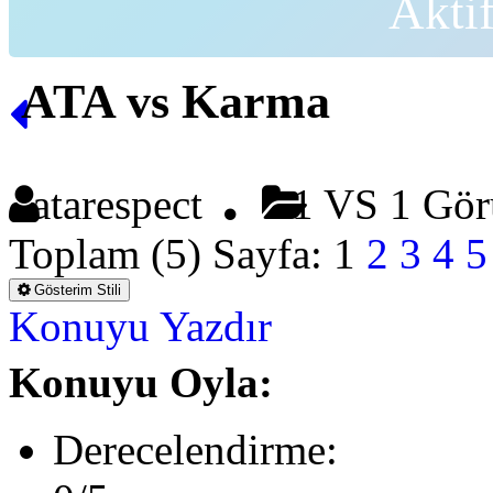
Akti
ATA vs Karma
atarespect
1 VS 1 Gör
Toplam (5) Sayfa:
1
2
3
4
5
Gösterim Stili
Konuyu Yazdır
Konuyu Oyla:
Derecelendirme: