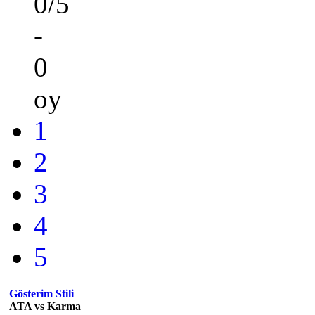
0/5
-
0
oy
1
2
3
4
5
Gösterim Stili
ATA vs Karma