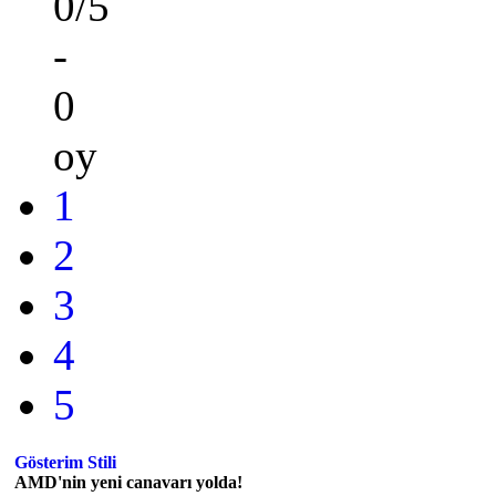
0/5
-
0
oy
1
2
3
4
5
Gösterim Stili
AMD'nin yeni canavarı yolda!