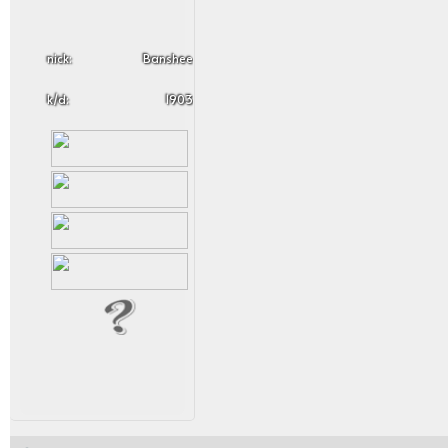
nick:
Banshee
k/d:
1903