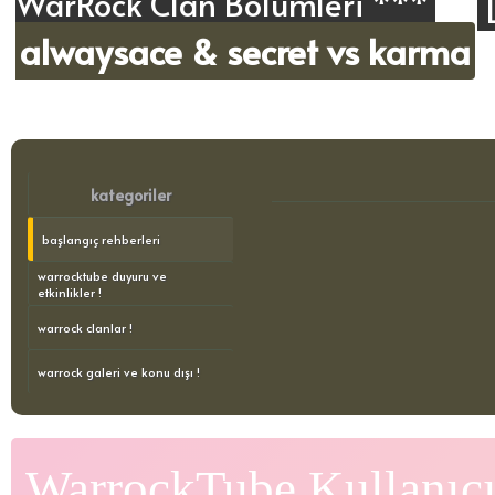
WarRock Clan Bölümleri ***
alwaysace & secret vs karma
kategoriler
başlangıç rehberleri
warrocktube duyuru ve
etkinlikler !
warrock clanlar !
warrock galeri ve konu dışı !
WarrockTube Kullanıcı