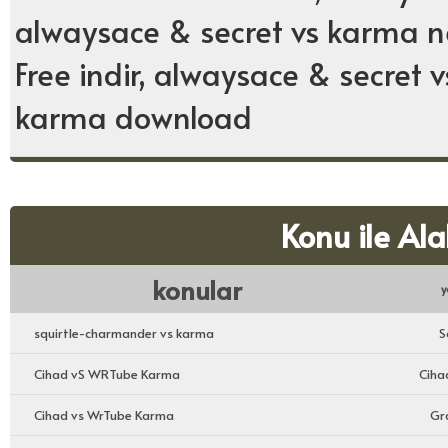
alwaysace & secret vs karma n
Free indir, alwaysace & secret
karma download
Konu ile Ala
konular
y
squirtle-charmander vs karma
S
Cihad vS WRTube Karma
Ciha
Cihad vs WrTube Karma
Gr