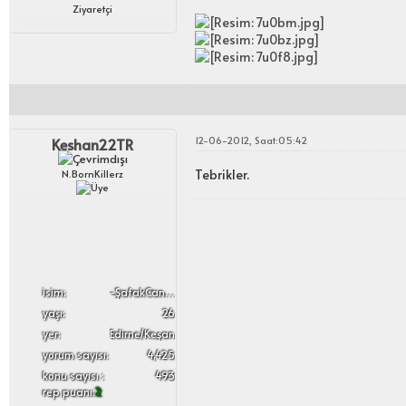
Ziyaretçi
12-06-2012, Saat:05:42
Keshan22TR
Tebrikler.
N.BornKillerz
i̇sim:
-ŞafakCanUçak-
yaşı:
26
yer:
Edirne/Keşan
yorum sayısı:
4,425
konu sayısı :
493
rep puanı:
2