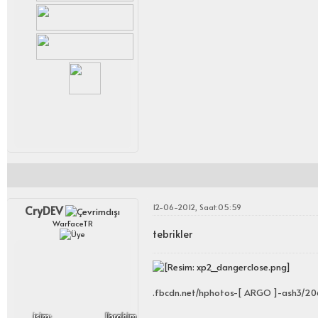
12-06-2012, Saat:05:59
CryDEV
WarFaceTR
tebrikler
.fbcdn.net/hphotos-[ ARGO ]-ash3/20
i̇sim:
Ibrahim