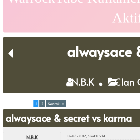
Akti
alwaysace &
N.B.K
Clan 
Toplam (2) Sayfa:
1
2
Sonraki »
alwaysace & secret vs karma
12-06-2012, Saat:05:41
N.B.K