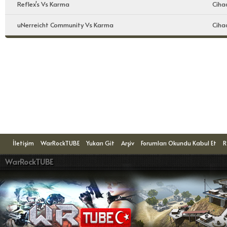
Reflex's Vs Karma
Ciha
uNerreicht Community Vs Karma
Ciha
Konuyu Okuyanlar: 1 Ziyaretçi
İletişim
WarRockTUBE
Yukarı Git
Arşiv
Forumları Okundu Kabul Et
R
WarRockTUBE