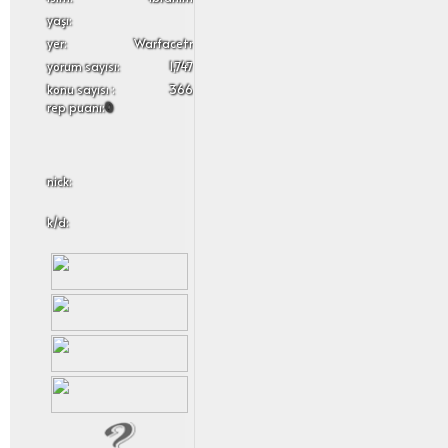
yaşı:
yer:
Warfacetr
yorum sayısı:
1,747
konu sayısı :
366
rep puanı:
0
nick:
k/d: