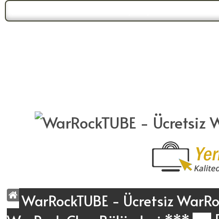
Forum Gündemi:
WarrockTUBE Yeni Yüzüyle Karşınızda!
WarRockTUBE - Ücretsiz WarRoc