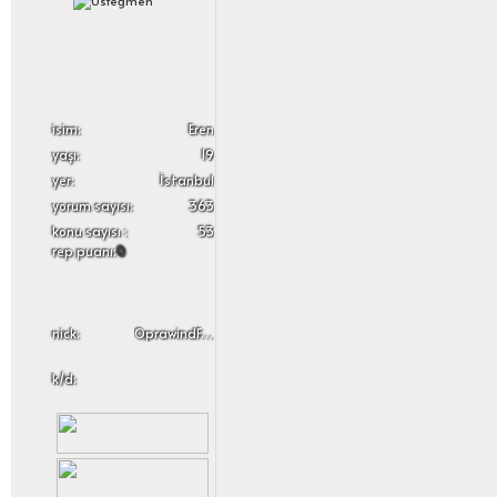
i̇sim:
Eren
yaşı:
19
yer:
İstanbul
yorum sayısı:
363
konu sayısı :
53
rep puanı:
0
nick:
OprawindFrue
k/d: