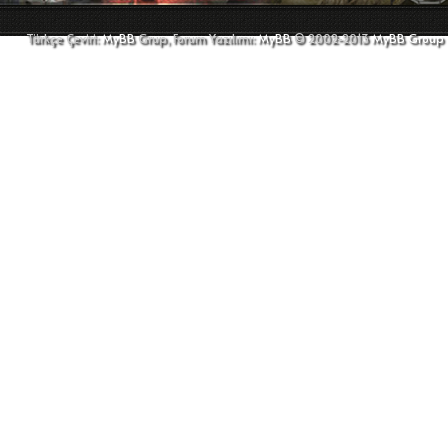
Türkçe Çeviri:
MyBB
Grup, Forum Yazılımı:
MyBB
© 2002-2013
MyBB Group