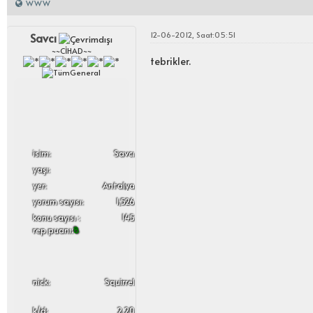
WWW
12-06-2012, Saat:05:51
Savcı
~~CİHAD~~
tebrikler.
i̇sim:
Savcı
yaşı:
yer:
Antalya
yorum sayısı:
1,526
konu sayısı :
145
rep puanı:
8
nick:
Squirrel
k/d:
2.20