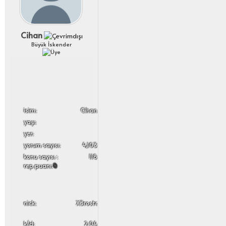
Cihan
Büyük İskender
i̇sim:
Cihan
yaşı:
yer:
yorum sayısı:
4,103
konu sayısı :
118
rep puanı:
0
nick:
X3rostr
k/d:
2.04