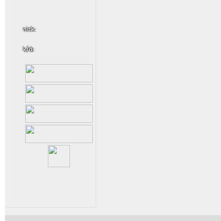
nick:
k/d: