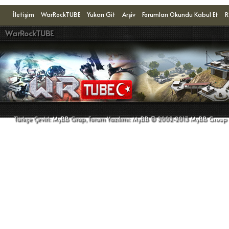
İletişim
WarRockTUBE
Yukarı Git
Arşiv
Forumları Okundu Kabul Et
R
WarRockTUBE
Türkçe Çeviri:
MyBB
Grup, Forum Yazılımı:
MyBB
© 2002-2013
MyBB Group