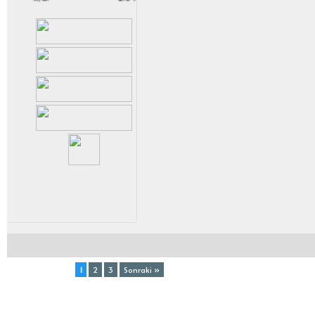
Toplam (3) Sayfa:
1
2
3
Sonraki »