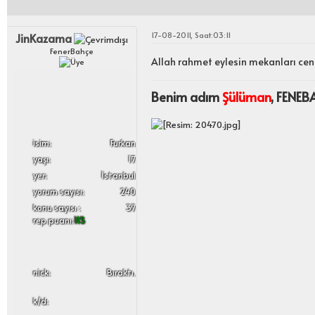
17-08-2011, Saat:03:11
JinKazama
FenerBahçe
Allah rahmet eylesin mekanları cen
Benim adım
Şülüman
, FENE
i̇sim:
Furkan
yaşı:
17
yer:
İstanbul
yorum sayısı:
240
konu sayısı :
37
rep puanı:
115
nick:
Bıraktı.
k/d: