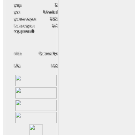
yaşı:
21
yer:
İstanbul
yorum sayısı:
2,261
konu sayısı :
274
rep puanı:
0
nick:
Quarentlyx
k/d:
1.56