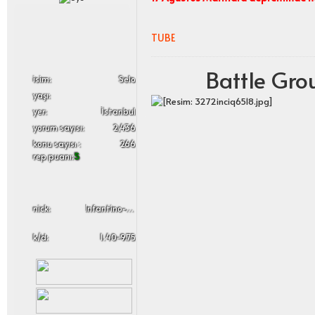
TUBE
Battle Gro
i̇sim:
Selo
yaşı:
yer:
İstanbul
yorum sayısı:
2,436
konu sayısı :
266
rep puanı:
5
nick:
Infantino-Skypulszz
k/d:
1.40-9.75