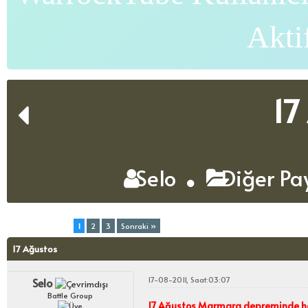
Akti
17
Selo
Diğer Pa
Toplam (3) Sayfa:
1
2
3
Sonraki »
17 Ağustos
17-08-2011, Saat:03:07
Selo
Battle Group
17 Ağustos Marmara depreminde hay