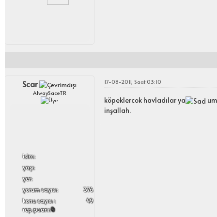
17-08-2011, Saat:03:10
Scar
AlwaySaceTR
köpeklercok havladılar ya
uma
inşallah.
i̇sim:
yaşı:
yer:
yorum sayısı:
376
konu sayısı :
49
rep puanı:
0