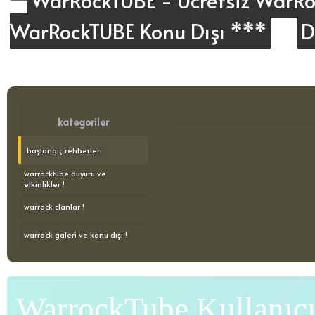
WarRockTUBE - Ücretsiz WarRoc
WarRockTUBE Konu Dışı ***
D
kategoriler
başlangıç rehberleri
warrocktube duyuru ve
etkinlikler !
warrock clanlar !
warrock galeri ve konu dışı !
WarrockTube Kullanıcı