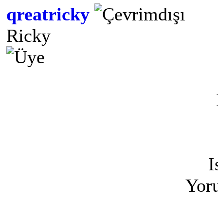
qreatricky
Ricky
I
Yoru