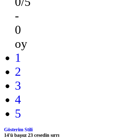
0/5
-
0
oy
1
2
3
4
5
Gösterim Stili
14'ü başsız 23 cesedin sırrı