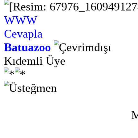
WWW
Cevapla
Batuazoo
Kıdemli Üye
M