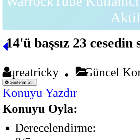
WarrockTube Kullanıcı
Akti
14'ü başsız 23 cesedin s
qreatricky
Güncel Ko
Gösterim Stili
Konuyu Yazdır
Konuyu Oyla:
Derecelendirme: