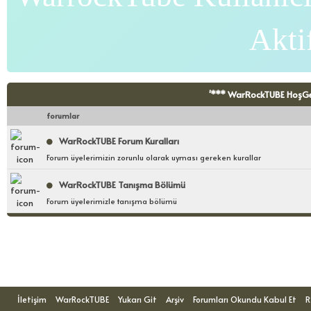
Akti
'*** WarRockTUBE HoşGeld
forumlar
WarRockTUBE Forum Kuralları
Forum üyelerimizin zorunlu olarak uyması gereken kurallar
WarRockTUBE Tanışma Bölümü
Forum üyelerimizle tanışma bölümü
Forumu Görüntüleyenler: 1 Ziyaretçi
İletişim
WarRockTUBE
Yukarı Git
Arşiv
Forumları Okundu Kabul Et
R