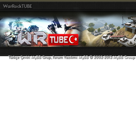
WarRockTUBE
Türkçe Çeviri:
MyBB
Grup, Forum Yazılımı:
MyBB
© 2002-2013
MyBB Group