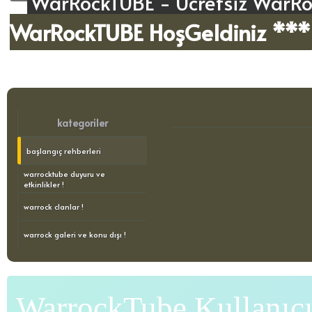
WarRockTUBE - Ücretsiz WarRoc
WarRockTUBE HoşGeldiniz ***
kategoriler
başlangıç rehberleri
warrocktube duyuru ve
etkinlikler !
warrock clanlar !
warrock galeri ve konu dışı !
WarrockTube Kullanıcı