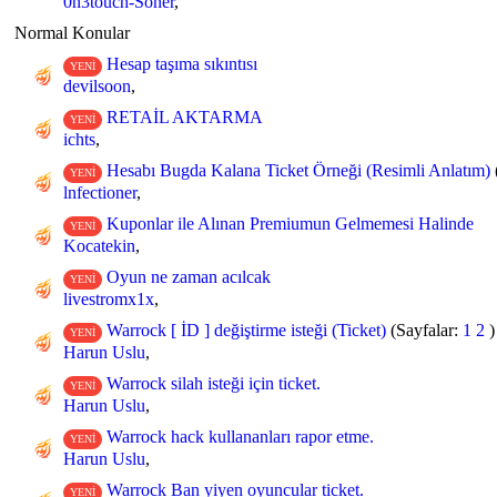
0n3touch-Soner
,
Normal Konular
Hesap taşıma sıkıntısı
YENİ
devilsoon
,
RETAİL AKTARMA
YENİ
ichts
,
Hesabı Bugda Kalana Ticket Örneği (Resimli Anlatım)
YENİ
lnfectioner
,
Kuponlar ile Alınan Premiumun Gelmemesi Halinde
YENİ
Kocatekin
,
Oyun ne zaman acılcak
YENİ
livestromx1x
,
Warrock [ İD ] değiştirme isteği (Ticket)
(Sayfalar:
1
2
)
YENİ
Harun Uslu
,
Warrock silah isteği için ticket.
YENİ
Harun Uslu
,
Warrock hack kullananları rapor etme.
YENİ
Harun Uslu
,
Warrock Ban yiyen oyuncular ticket.
YENİ