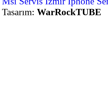
Msi Servis İzmir
İphone Ser
Tasarım:
WarRockTUBE