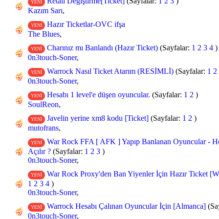
Retail Değiştirme[Ticket]
(Sayfalar:
1
2
3
)
YENİ
Kazım Sarı
,
Hazır Ticketlar-OVC ifşa
YENİ
The Blues
,
Charınız mı Banlandı (Hazır Ticket)
(Sayfalar:
1
2
3
4
)
YENİ
0n3touch-Soner
,
Warrock Nasıl Ticket Atarım (RESİMLİ)
(Sayfalar:
1
2
YENİ
0n3touch-Soner
,
Hesabı 1 level'e düşen oyuncular.
(Sayfalar:
1
2
)
YENİ
SoulReon
,
Javelin yerine xm8 kodu [Ticket]
(Sayfalar:
1
2
)
YENİ
mutofrans
,
War Rock FFA [ AFK ] Yapıp Banlanan Oyuncular - 
YENİ
Açılır ?
(Sayfalar:
1
2
3
)
0n3touch-Soner
,
War Rock Proxy'den Ban Yiyenler İçin Hazır Ticket [
YENİ
1
2
3
4
)
0n3touch-Soner
,
Warrock Hesabı Çalınan Oyuncular İçin [Almanca]
(Sa
YENİ
0n3touch-Soner
,