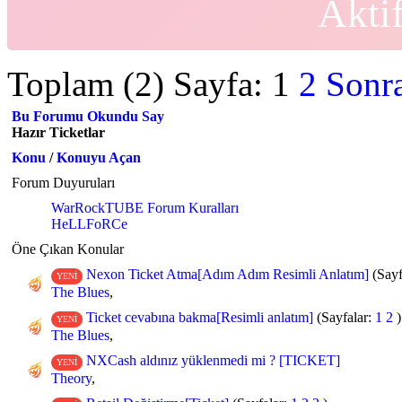
Akti
Toplam (2) Sayfa:
1
2
Sonra
Bu Forumu Okundu Say
Hazır Ticketlar
Konu
/
Konuyu Açan
Forum Duyuruları
WarRockTUBE Forum Kuralları
HeLLFoRCe
Öne Çıkan Konular
Nexon Ticket Atma[Adım Adım Resimli Anlatım]
(Sayf
YENİ
The Blues
,
Ticket cevabına bakma[Resimli anlatım]
(Sayfalar:
1
2
)
YENİ
The Blues
,
NXCash aldınız yüklenmedi mi ? [TICKET]
YENİ
Theory
,