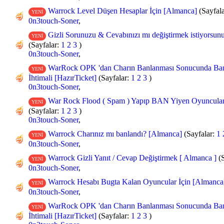
Warrock Level Düşen Hesaplar İçin [Almanca]
(Sayfal
YENİ
0n3touch-Soner
,
Gizli Sorunuzu & Cevabınızı mı değiştirmek istiyorsunu
YENİ
(Sayfalar:
1
2
3
)
0n3touch-Soner
,
WarRock OPK 'dan Charın Banlanması Sonucunda Ban
YENİ
İhtimali [HazırTicket]
(Sayfalar:
1
2
3
)
0n3touch-Soner
,
War Rock Flood ( Spam ) Yapıp BAN Yiyen Oyuncular 
YENİ
(Sayfalar:
1
2
3
)
0n3touch-Soner
,
Warrock Charınız mı banlandı? [Almanca]
(Sayfalar:
1
YENİ
0n3touch-Soner
,
Warrock Gizli Yanıt / Cevap Değiştirmek [ Almanca ]
(
YENİ
0n3touch-Soner
,
Warrock Hesabı Bugta Kalan Oyuncular İçin [Almanca
YENİ
0n3touch-Soner
,
WarRock OPK 'dan Charın Banlanması Sonucunda Ban
YENİ
İhtimali [HazırTicket]
(Sayfalar:
1
2
3
)